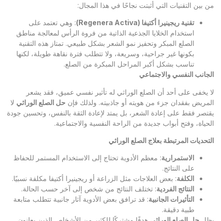
من بين التقنيات التي أثبتت نجاحًا في هذا المجال:
تقنية ريجينيرا أكتيفا
(Regenera Activa)
: وهي تعتمد على
استخدام الخلايا الجذعية الذاتية من فروة الرأس لمعالجة مناطق
الصلع المبكر وتحفيز نمو الشعر بشكل طبيعي. تمتاز هذه التقنية
بكونها غير جراحية، وسريعة، ولا تتطلب فترة نقاهة طويلة، لكنها
تناسب بشكل أكبر المراحل المبكرة من الصلع.
الجانب النفسي والاجتماعي
لا يخفى على أحد أن الصلع الوراثي له تأثير نفسي عميق، فقد يشعر
المريض بفقدان جزء من هويته أو جاذبيته. ولذلك فإن
حل الصلع الوراثي
لا
يقتصر فقط على إعادة الشعر، بل يمتد لإعادة الثقة بالنفس، وتحسين جودة
الحياة، وفتح أبواب جديدة من الراحة النفسية والاجتماعية.
التحديات المرتبطة بعلاج الصلع الوراثي
الاستمرارية
: معظم الأدوية تحتاج إلى الاستخدام المستمر للحفاظ
على النتائج.
الكلفة
: بعض العلاجات مثل الزراعة أو ريجينيرا أكتيفا مكلفة نسبيًا.
النتائج الفردية
: تختلف النتائج من شخص إلى آخر حسب الحالة.
التأثيرات الجانبية
: قد ترافق بعض الأدوية آثار جانبية تتطلب متابعة
طبية دقيقة.
يظل
حل الصلع الوراثي
هدفًا مشتركًا للكثير من الأشخاص الذين يعانون