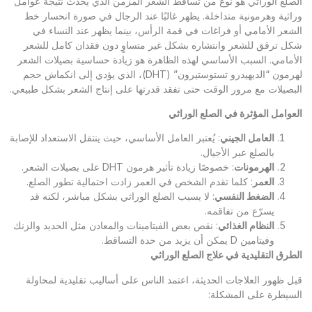
الصلع الوراثي هو نوع من تساقط الشعر المزمن الذي يحدث نتيجة عوامل
وراثية وهرمونية متداخلة. يظهر غالبًا عند الرجال في صورة انحسار خط
الشعر الأمامي أو فراغات في قمة الرأس، بينما يظهر عند النساء في
شكل ترقق للشعر وانتشاره بشكل غير متساوٍ دون فقدان كامل للشعر
الأمامي. السبب الأساسي لهذه الظاهرة هو زيادة حساسية بصيلات الشعر
لهرمون “الديهيدرو تستوستيرون” (DHT)، الذي يؤدي إلى انكماش حجم
البصيلات مع مرور الوقت حتى تفقد قدرتها على إنتاج الشعر بشكل طبيعي.
العوامل المؤثرة في الصلع الوراثي
العامل الجيني
: يُعتبر العامل الأساسي، حيث ينتقل الاستعداد للإصابة
بالصلع عبر الأجيال.
الهرمونات
: خصوصًا زيادة تأثير هرمون DHT على بصيلات الشعر.
العمر
: كلما تقدم الشخص في العمر زادت احتمالية تطور الصلع.
الضغط النفسي
: لا يسبب الصلع الوراثي بشكل مباشر، لكنه قد
يسرّع من تفاقمه.
النظام الغذائي
: نقص بعض الفيتامينات والمعادن مثل الحديد والزنك
وفيتامين D يمكن أن يزيد من حدة التساقط.
الطرق التقليدية في علاج الصلع الوراثي
قبل ظهور العلاجات الحديثة، اعتمد الناس على أساليب تقليدية لمحاولة
السيطرة على المشكلة: