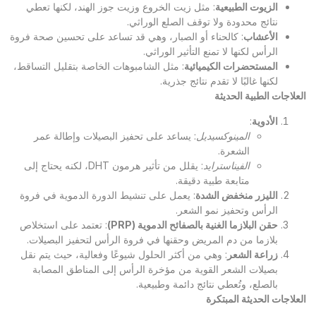
الزيوت الطبيعية
: مثل زيت الخروع وزيت جوز الهند، لكنها تعطي
نتائج محدودة ولا توقف الصلع الوراثي.
الأعشاب
: كالحناء أو الصبار، وهي قد تساعد على تحسين صحة فروة
الرأس لكنها لا تمنع التأثير الوراثي.
المستحضرات الكيميائية
: مثل الشامبوهات الخاصة بتقليل التساقط،
لكنها غالبًا لا تقدم نتائج جذرية.
العلاجات الطبية الحديثة
الأدوية
:
المينوكسيديل
: يساعد على تحفيز البصيلات وإطالة عمر
الشعرة.
الفيناسترايد
: يقلل من تأثير هرمون DHT، لكنه يحتاج إلى
متابعة طبية دقيقة.
الليزر منخفض الشدة
: يعمل على تنشيط الدورة الدموية في فروة
الرأس وتحفيز نمو الشعر.
حقن البلازما الغنية بالصفائح الدموية
(PRP)
: تعتمد على استخلاص
بلازما من دم المريض وحقنها في فروة الرأس لتحفيز البصيلات.
زراعة الشعر
: وهي من أكثر الحلول شيوعًا وفعالية، حيث يتم نقل
بصيلات الشعر القوية من مؤخرة الرأس إلى المناطق المصابة
بالصلع، وتُعطي نتائج دائمة وطبيعية.
العلاجات الحديثة المبتكرة