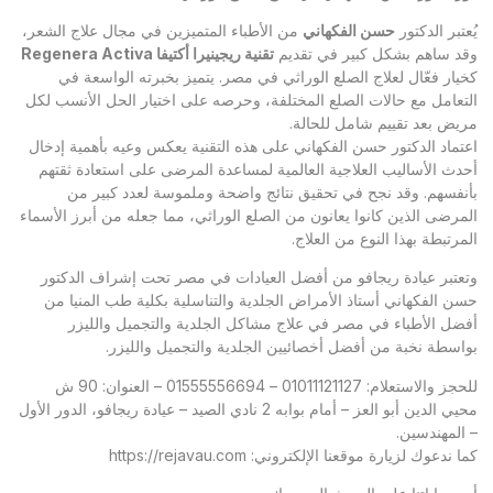
يُعتبر الدكتور
حسن الفكهاني
من الأطباء المتميزين في مجال علاج الشعر،
وقد ساهم بشكل كبير في تقديم
تقنية ريجينيرا أكتيفا
Regenera Activa
كخيار فعّال لعلاج الصلع الوراثي في مصر. يتميز بخبرته الواسعة في
التعامل مع حالات الصلع المختلفة، وحرصه على اختيار الحل الأنسب لكل
مريض بعد تقييم شامل للحالة.
اعتماد الدكتور حسن الفكهاني على هذه التقنية يعكس وعيه بأهمية إدخال
أحدث الأساليب العلاجية العالمية لمساعدة المرضى على استعادة ثقتهم
بأنفسهم. وقد نجح في تحقيق نتائج واضحة وملموسة لعدد كبير من
المرضى الذين كانوا يعانون من الصلع الوراثي، مما جعله من أبرز الأسماء
المرتبطة بهذا النوع من العلاج.
وتعتبر
عيادة ريجافو
من أفضل العيادات في مصر تحت إشراف الدكتور
حسن الفكهاني أستاذ الأمراض الجلدية والتناسلية بكلية طب المنيا من
أفضل الأطباء في مصر في علاج مشاكل الجلدية والتجميل والليزر
بواسطة نخبة من أفضل أخصائيين الجلدية والتجميل والليزر.
للحجز والاستعلام: 01011121127 – 01555556694 – العنوان: 90 ش
محيي الدين أبو العز – أمام بوابه 2 نادي الصيد – عيادة ريجافو، الدور الأول
– المهندسين.
كما ندعوك لزيارة موقعنا الإلكتروني:
https://rejavau.com