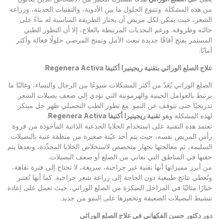
من هذه المشكلة. وتتنوع الحلول ما بين الأدوية، والتقنيات الحديثة، وزراعة
الشعر، حيث يمكن لكل مريض أن يختار الطريقة المناسبة له بناءً على
حالته وظروفه. ورغم التحديات المرتبطة بالعلاج، إلا أن التطور الطبي
المستمر يفتح آفاقًا جديدة تبعث الأمل وتمنح المرضى حلولًا فعالة وأكثر
أمانًا.
علاج الصلع الوراثي بتقنية ريجينيرا أكتيفا
Regenera Activa
الصلع الوراثي يُعَدّ من أكثر المشكلات شيوعًا بين الرجال والنساء، وغالبًا ما
يرتبط بالعوامل الجينية والهرمونية التي تؤدي إلى ضعف بصيلات الشعر
تدريجيًا حتى تتوقف عن النمو. مع تطور الطب التجميلي ظهر حل مبتكر
لهذه المشكلة وهو
تقنية ريجينيرا أكتيفا
Regenera Activa
.
تعتمد هذه التقنية على استخدام الخلايا الجذعية الذاتية المأخوذة من فروة
رأس المريض نفسه، حيث يتم أخذ عيّنة صغيرة من منطقة غنية بالبصيلات
السليمة، ثم معالجتها بجهاز متخصص لاستخلاص الخلايا المجدِّدة، وبعدها يتم
حقنها في المناطق التي تعاني من الصلع أو ضعف البصيلات.
من أبرز مميزاتها أنها تقنية غير جراحية، سريعة، لا تحتاج إلى فترة نقاهة،
وتُعطي نتائج طبيعية دون الحاجة إلى زراعة شعر جراحية. كما أنها تُعتبر
خيارًا مثاليًا في المراحل المبكرة من الصلع الوراثي، حيث تعمل على إعادة
تنشيط البصيلات الضعيفة وتحفيزها على النمو من جديد.
دور دكتور حسن الفكهاني في علاج الصلع الوراثي