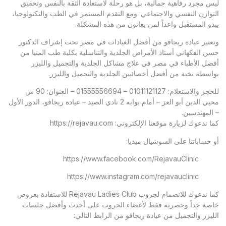
ليس مجرد رفاهية جمالية، بل هو رحلة لاستعادة الثقة بالنفس وتحقيق
التوازن النفسي والاجتماعي. ومع التقدم المستمر في الطب والتكنولوجيا،
يبدو المستقبل واعداً لمن يعانون من هذه المشكلة.
وتعتبر
عيادة ريجافو
من أفضل العيادات في مصر تحت إشراف الدكتور
حسن الفكهاني أستاذ الأمراض الجلدية والتناسلية بكلية طب المنيا من
أفضل الأطباء في مصر في علاج مشاكل الجلدية والتجميل والليزر
بواسطة نخبة من أفضل أخصائيين الجلدية والتجميل والليزر.
للحجز والاستعلام: 01011121127 – 01555556694 – العنوان: 90 ش
محيي الدين أبو العز – أمام بوابه 2 نادي الصيد – عيادة ريجافو، الدور الأول
– المهندسين.
كما ندعوك لزيارة موقعنا الإلكتروني:
https://rejavau.com
أو حساباتنا على السوشيال ميديا:
https://www.facebook.com/RejavauClinic
https://www.instagram.com/rejavauclinic
كما ندعوك للانضمام لجروب Rejavau Ladies Club للاستفادة بعروض
خاصة جداً وحصرية فقط لأعضاء الجروب على أحدث وأفضل جلسات
الليزر والتجميل من عيادة ريجافو من الرابط التالي: