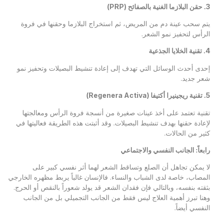
3.
حقن البلازما الغنية بالصفائح
(PRP)
يتم سحب عينة دم من المريض، ثم استخراج البلازما وحقنها في فروة
الرأس لتحفيز نمو الشعر.
4.
تقنية الخلايا الجذعية
إحدى أحدث الوسائل التي تهدف إلى إعادة تنشيط البصيلات وتحفيز نمو
شعر جديد.
5.
تقنية ريجينيرا أكتيفا
(Regenera Activa)
تقنية تعتمد على أخذ عينات صغيرة من أنسجة فروة الرأس ومعالجتها
لإعادة حقنها بهدف تنشيط البصيلات. وقد أثبتت هذه الطريقة فعاليتها في
كثير من الحالات.
رابعاً: الجانب النفسي والاجتماعي
لا يمكن تجاهل أن الصلع وتساقط الشعر لهما أثر نفسي كبير على
المصاب، خاصة لدى الشباب والنساء. فالإنسان غالباً يربط مظهره الخارجي
بثقته بنفسه، وبالتالي فإن فقدان الشعر قد يولد شعوراً بالنقص أو الحرج.
وهنا تبرز أهمية العلاج ليس فقط من الجانب التجميلي بل من الجانب
النفسي أيضاً.