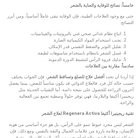
خامساً: نصائح للوقاية والعناية بالشعر
حتى مع وجود العلاجات الطبية، فإن الوقاية تبقى عاملاً أساسياً، ومن أبرز
النصائح:
اتباع نظام غذائي صحي غني بالبروتينات والفيتامينات.
تجنب استخدام المواد الكيميائية الضارة.
تقليل التوتر والضغط النفسي قدر الإمكان.
غسل الشعر بانتظام باستخدام شامبوهات لطيفة.
تدليك فروة الرأس لتنشيط الدورة الدموية.
سادساً: مقارنة بين العلاجات
إذا أردنا أن نحدد
أفضل علاج للصلع وتساقط الشعر
، فإن الجواب يختلف
حسب حالة كل فرد. فالعلاج الدوائي قد يكون مناسباً للبعض، بينما يفضل
آخرون الزراعة للحصول على نتيجة دائمة. أما التقنيات الحديثة مثل
ريجينيرا أكتيفا والبلازما، فهي توفر حلولاً وسطية تجمع بين الفعالية
والراحة.
تقنية ريجينيرا أكتيفا
Regenera Activa
لعلاج الشعر
الشعر ليس مجرد خيوط تنمو على الرأس، بل هو جزء أساسي من هوية
الإنسان، وعلامة بارزة من علامات الجمال والثقة بالنفس. ومع ذلك، فإن
مشكلة تساقط الشعر والصلع أصبحت من أكثر المشكلات التي تؤرق