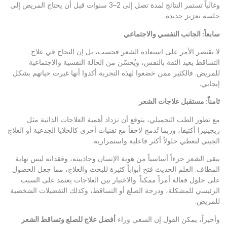
وغالباً تستمر النتائج لمدة تصل إلى 2–3 سنوات قبل أن يحتاج المريض إلى
جلسة تعزيز جديدة.
سابعاً: الجانب النفسي والاجتماعي
لا يقتصر الأمر على استعادة الشعر فحسب، بل إن النجاح في علاج
التساقط يعيد الثقة بالنفس، ويُحسّن من الحالة النفسية والاجتماعية
للمريض. فالكثير ممن خضعوا لهذه التجربة أكدوا أنها غيرت حياتهم بشكل
إيجابي.
ثامناً: مستقبل علاجات الشعر
مع تطور الطب التجميلي، يتوقع أن تزداد أهمية العلاجات الذاتية مثل
ريجينيرا أكتيفا، وربما تُدمج لاحقاً مع تقنيات أخرى كالخلايا الجذعية أو العلاج
الجيني لتعطي حلولاً أكثر فاعلية واستمرارية.
يبقى الشعر جزءاً أساسياً من هوية الإنسان وجاذبيته، وفقدانه ليس نهاية
المطاف. العلم الحديث فتح أبواباً كثيرة للبحث والعلاج، مما جعل الحصول
على حلول فعالة أمراً ممكناً. والاختيار بين العلاجات يعتمد على السبب
الرئيسي للمشكلة، ودرجة الصلع أو التساقط، وكذلك التفضيلات الشخصية
للمريض.
وأخيراً، يمكن القول إن السعي وراء
أفضل علاج للصلع وتساقط الشعر