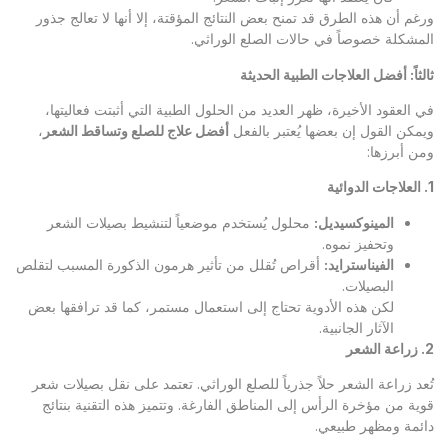
ورغم أن هذه الطرق قد تمنح بعض النتائج المؤقتة، إلا أنها لا تعالج جذور
المشكلة خصوصاً في حالات الصلع الوراثي.
ثالثاً: أفضل العلاجات الطبية الحديثة
في العقود الأخيرة، ظهر العديد من الحلول الطبية التي أثبتت فعاليتها،
ويمكن القول إن بعضها يُعتبر بالفعل
أفضل علاج للصلع وتساقط الشعر
،
ومن أبرزها:
1.
العلاجات الدوائية
المينوكسيديل
:
محلول يُستخدم موضعياً لتنشيط بصيلات الشعر
وتحفيز نموه.
الفيناسترايد
:
أقراص تُقلل من تأثير هرمون الذكورة المسبب لتقلص
البصيلات.
لكن هذه الأدوية تحتاج إلى استعمال مستمر، كما قد ترافقها بعض
الآثار الجانبية.
2.
زراعة الشعر
تُعد زراعة الشعر حلاً جذرياً للصلع الوراثي. تعتمد على نقل بصيلات شعر
قوية من مؤخرة الرأس إلى المناطق الفارغة. وتتميز هذه التقنية بنتائج
دائمة ومظهر طبيعي.