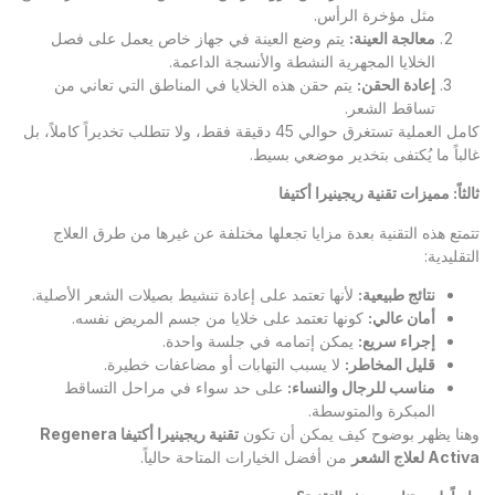
مثل مؤخرة الرأس.
معالجة العينة
:
يتم وضع العينة في جهاز خاص يعمل على فصل
الخلايا المجهرية النشطة والأنسجة الداعمة.
إعادة الحقن
:
يتم حقن هذه الخلايا في المناطق التي تعاني من
تساقط الشعر.
كامل العملية تستغرق حوالي 45 دقيقة فقط، ولا تتطلب تخديراً كاملاً، بل
غالباً ما يُكتفى بتخدير موضعي بسيط.
ثالثاً: مميزات تقنية ريجينيرا أكتيفا
تتمتع هذه التقنية بعدة مزايا تجعلها مختلفة عن غيرها من طرق العلاج
التقليدية:
نتائج طبيعية
:
لأنها تعتمد على إعادة تنشيط بصيلات الشعر الأصلية.
أمان عالي
:
كونها تعتمد على خلايا من جسم المريض نفسه.
إجراء سريع
:
يمكن إتمامه في جلسة واحدة.
قليل المخاطر
:
لا يسبب التهابات أو مضاعفات خطيرة.
مناسب للرجال والنساء
:
على حد سواء في مراحل التساقط
المبكرة والمتوسطة.
وهنا يظهر بوضوح كيف يمكن أن تكون
تقنية ريجينيرا أكتيفا
Regenera
Activa
لعلاج الشعر
من أفضل الخيارات المتاحة حالياً.