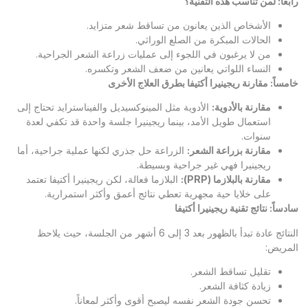
رابعاً: لمن تناسب هذه التقنية؟
الأشخاص الذين يعانون من تساقط شعر متزايد.
الحالات المبكرة من الصلع الوراثي.
من لا يرغبون في اللجوء إلى عمليات زراعة الشعر الجراحية.
النساء اللواتي يعانين من ضعف الشعر وتكسره.
خامساً: مقارنة ريجينيرا أكتيفا بطرق العلاج الأخرى
مقارنة بالأدوية
:
الأدوية مثل المينوكسيديل والفيناسترايد تحتاج إلى
استعمال طويل الأمد، بينما ريجينيرا جلسة واحدة قد تكفي لعدة
سنوات.
مقارنة بزراعة الشعر
:
الزراعة حل جذري لكنها عملية جراحية، أما
ريجينيرا فهي غير جراحية وبسيطة.
مقارنة بالبلازما
(PRP):
البلازما فعالة، لكن ريجينيرا أكتيفا تعتمد
على خلايا حية مجهرية تعطي نتائج أعمق وأكثر استمرارية.
سادساً: نتائج تقنية ريجينيرا أكتيفا
النتائج عادة تبدأ بالظهور بعد 3 إلى 6 أشهر من الجلسة، حيث يلاحظ
المريض:
تقليل تساقط الشعر.
زيادة كثافة الشعر.
تحسن جودة الشعر نفسه ليصبح أقوى وأكثر لمعاناً.