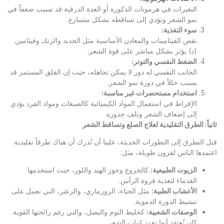
التغيرات في هرمونات الذكورة أو الغدة الدرقية قد تسبب ضعفاً في
نمو الشعر وتؤدي إلى تساقطه بشكل متسارع.
سوء التغذية
:
نقص الفيتامينات والمعادن الأساسية مثل الحديد والزنك وفيتامين
(د) يؤثر بشكل مباشر على قوة الشعر.
الضغط النفسي والتوتر
:
الجانب النفسي له دور لا يمكن تجاهله، حيث إن القلق المستمر قد
يسبب خللاً في دورة نمو الشعر.
استخدام مستحضرات غير مناسبة
:
الإفراط في استعمال المواد الكيميائية كالصبغات ومواد الفرد يؤدي
إلى إضعاف الشعر وتلف جذوره.
ثانياً: الطرق التقليدية لعلاج الصلع وتساقط الشعر
قبل التطرق إلى التطورات الحديثة، علينا أن نُدرك أن هناك طرقاً تقليدية
اعتمدها الناس لقرون طويلة، مثل:
الزيوت الطبيعية
:
كالخروع وجوز الهند واللوز، حيث استخدمها
القدماء لتغذية فروة الرأس.
الأعشاب الطبية
:
مثل الحناء، الروزماري، والزعتر، التي تعمل على
تنشيط الدورة الدموية.
الوصفات الشعبية
:
كخليط الثوم والبصل، والتي رغم رائحتها القوية
كان يُعتقد أنها تعزز إنبات الشعر.