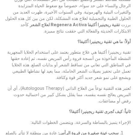
الرجال والنساء على حد سواء، خصوصاً مع ضغوط الحياة المتزايدة
والتغيرات البيئية والهرمونية. وفي السنوات الأخيرة، ظهرت العديد من
الحلول الطبية والتجميلية لعلاج هذه المشكلة، لكن من بين كل هذه الحلول
برزت
تقنية ريجينيرا أكتيفا
Regenera Activa
لعلاج الشعر
كأحد
الابتكارات الحديثة والفعالة التي حققت نتائج مميزة.
أولاً: ما هي تقنية ريجينيرا أكتيفا؟
تقنية ريجينيرا أكتيفا هي علاج متطور يعتمد على استخدام الخلايا المجهرية
النشطة المأخوذة من أنسجة فروة رأس المريض نفسه، ثم إعادة حقنها
في المناطق التي تعاني من تساقط الشعر أو بدايات الصلع. هذه الخلايا
تعمل على تحفيز بصيلات الشعر الخاملة، مما يعيد لها نشاطها الطبيعي
ويشجع على نمو شعر جديد أكثر قوة وكثافة.
تُعتبر هذه التقنية نوعاً من العلاج الذاتي (Autologous Therapy)، أي أن
المريض يعالج نفسه بنفسه، مما يقلل بشكل كبير من احتمالية حدوث
رفض أو مضاعفات.
ثانياً: كيف تُجرى تقنية ريجينيرا أكتيفا؟
الإجراء يتميز بالبساطة والسرعة، ويتضمن الخطوات التالية:
سحب عينة صغيرة من فروة الرأس
:
عادة من منطقة لا تتأثر بالصلع