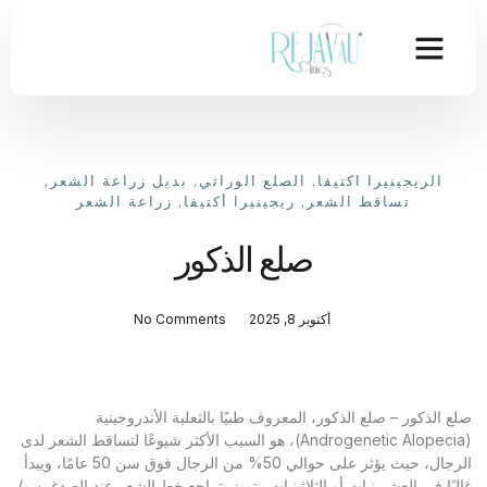
الريجينيرا اكتيفا
,
الصلع الوراثي
,
بديل زراعة الشعر
,
تساقط الشعر
,
ريجينيرا أكتيفا
,
زراعة الشعر
صلع الذكور
أكتوبر 8, 2025
No Comments
صلع الذكور – صلع الذكور، المعروف طبيًا بالثعلبة الأندروجينية
(Androgenetic Alopecia)، هو السبب الأكثر شيوعًا لتساقط الشعر لدى
الرجال، حيث يؤثر على حوالي 50% من الرجال فوق سن 50 عامًا، ويبدأ
غالبًا في العشرينيات أو الثلاثينيات. يتميز بتراجع خط الشعر عند الصدغين و/