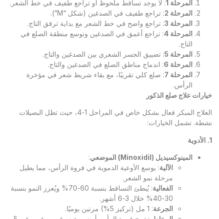
المرحلة 1
: لا يوجد تساقط ملحوظ أو تراجع طفيف في خط الشعر.
المرحلة 2
: تراجع طفيف في الصدغين (شكل “M”).
المرحلة 3
: تراجع واضح في خط الشعر مع بداية ترقق التاج.
المرحلة 4
: تراجع أعمق في الصدغين وتوسع منطقة الصلع في
التاج.
المرحلة 5
: تضييق الجسر الشعري بين الصدغين والتاج.
المرحلة 6
: اندماج مناطق الصلع في الصدغين والتاج.
المرحلة 7
: صلع كلي تقريبًا، مع بقاء شريط شعر في مؤخرة
الرأس.
خيارات علاج صلع الذكور
العلاج المبكر فعال بشكل خاص في المراحل 1-4، حيث تظل البصيلات
نشطة. تشمل الخيارات:
1. الأدوية
المينوكسيديل (
Minoxidil
) الموضعي
:
الآلية
: يوسع الأوعية الدموية في فروة الرأس، مما يطيل
مرحلة نمو الشعر.
الفعالية
: يُبطئ التساقط بنسبة 60-70% ويُعزز النمو بنسبة
30-40% خلال 3-6 أشهر.
الجرعة
: 1 مل (تركيز 5%) مرتين يوميًا.
المخاطر
: تهيج فروة الرأس أو نمو شعر غير مرغوب في 5-