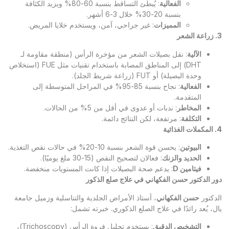
الفعالية
: يُبطئ التساقط بنسبة 60-80% ويزيد الكثافة
بنسبة 20-30% خلال 3-6 أشهر.
المميزات
: غير جراحي، آمن، ويستخدم خلايا المريض.
3. زراعة الشعر
الآلية
: نقل بصيلات الشعر من مؤخرة الرأس (منطقة مقاومة لـ
DHT) إلى المناطق المصابة باستخدام تقنيات مثل FUE (استخلاص
وحدة البصيلة) أو FUT (زراعة شريط الجلد).
الفعالية
: نجاح بنسبة 85-95% في المراحل المتوسطة إلى
المتقدمة.
المخاطر
: ندبات أو عدوى في أقل من 5% من الحالات.
التكلفة
: مرتفعة، لكن النتائج دائمة.
4. المكملات الغذائية
البيوتين
: يحسن قوة الشعر بنسبة 10-20% في حالات نقص التغذية.
الحديد والزنك
: فعالان لتصحيح النقص (15-30 ملغ يوميًا).
فيتامين
D
: يدعم صحة البصيلات إذا كانت المستويات منخفضة.
دور الدكتور حسن الفكهاني في علاج صلع الذكور
الدكتور
حسن الفكهاني
، أستاذ الأمراض الجلدية والتناسلية وزميل جامعة
يال، يُعد رائدًا في علاج الصلع الذكوري. خبرته تشمل:
التشخيص الدقيق
: يستخدم تحليل فروة الرأس (Trichoscopy)،