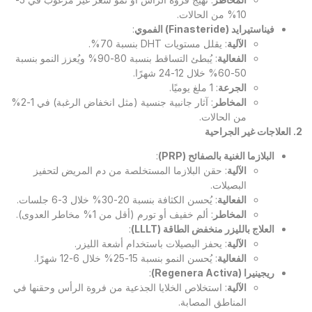
10% من الحالات.
فيناستيرايد (
Finasteride
) الفموي
:
الآلية
: يقلل مستويات DHT بنسبة 70%.
الفعالية
: يُبطئ التساقط بنسبة 80-90% ويُعزز النمو بنسبة
50-60% خلال 12-24 شهرًا.
الجرعة
: 1 ملغ يوميًا.
المخاطر
: آثار جانبية جنسية (مثل انخفاض الرغبة) في 1-2%
من الحالات.
2. العلاجات غير الجراحية
البلازما الغنية بالصفائح (
PRP
)
:
الآلية
: حقن البلازما المستخلصة من دم المريض لتحفيز
البصيلات.
الفعالية
: يُحسن الكثافة بنسبة 20-30% خلال 3-6 جلسات.
المخاطر
: ألم خفيف أو تورم (أقل من 1% مخاطر العدوى).
العلاج بالليزر منخفض الطاقة (
LLLT
)
:
الآلية
: يحفز البصيلات باستخدام أشعة الليزر.
الفعالية
: يُحسن النمو بنسبة 15-25% خلال 6-12 شهرًا.
ريجينيرا (
Regenera Activa
)
:
الآلية
: استخلاص الخلايا الجذعية من فروة الرأس وحقنها في
المناطق المصابة.