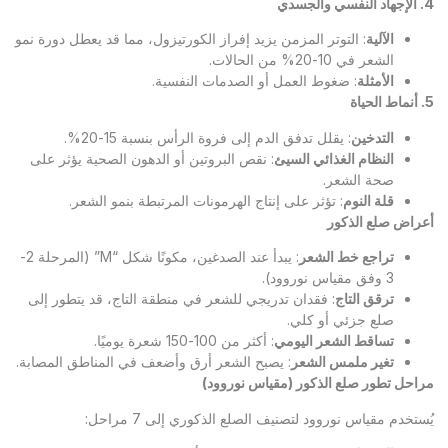
4. الإجهاد النفسي والجسدي
الآلية
: التوتر المزمن يزيد إفراز الكورتيزول، مما قد يعطل دورة نمو
الشعر في 10-20% من الحالات.
الأمثلة
: ضغوط العمل أو الصدمات النفسية.
5. أنماط الحياة
التدخين
: يقلل تدفق الدم إلى فروة الرأس بنسبة 15-20%.
النظام الغذائي السيئ
: نقص البروتين أو الدهون الصحية يؤثر على
صحة الشعر.
قلة النوم
: تؤثر على إنتاج الهرمونات المرتبطة بنمو الشعر.
أعراض صلع الذكور
تراجع خط الشعر
: يبدأ عند الصدغين، مكونًا شكل “M” (المرحلة 2-
3 وفق مقياس نوروود).
ترقق التاج
: فقدان تدريجي للشعر في منطقة التاج، قد يتطور إلى
صلع جزئي أو كلي.
تساقط الشعر اليومي
: أكثر من 100-150 شعرة يوميًا.
تغير ملمس الشعر
: يصبح الشعر أرق وأضعف في المناطق المصابة.
مراحل تطور صلع الذكور (مقياس نوروود)
يُستخدم مقياس نوروود لتصنيف الصلع الذكوري إلى 7 مراحل: