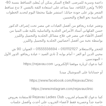
داعمة وسرية للمرضى. العلاج المبكر يمكن أن يُبطئ التساقط بنسبة 80-
90% ويُعزز الكثافة، مما يساعد على استعادة الثقة بالنفس. لا تدع تساقط
الشعر يؤثر على جودة حياتك؛ استشر طبيبًا مختصًا اليوم لتحديد الخطوات
المناسبة نحو العلاج والتحسين.
وتعتبر
عيادة ريجافو
من أفضل العيادات في مصر تحت إشراف الدكتور
حسن الفكهاني أستاذ الأمراض الجلدية والتناسلية بكلية طب المنيا من
أفضل الأطباء في مصر في علاج مشاكل الجلدية والتجميل والليزر
بواسطة نخبة من أفضل أخصائيين الجلدية والتجميل والليزر.
للحجز والاستعلام: 01011121127 – 01555556694 – العنوان: 90 ش
محيي الدين أبو العز – أمام بوابه 2 نادي الصيد – عيادة ريجافو، الدور الأول
– المهندسين.
كما ندعوك لزيارة موقعنا الإلكتروني:
https://rejavau.com
أو حساباتنا على السوشيال ميديا:
https://www.facebook.com/RejavauClinic
https://www.instagram.com/rejavauclinic
كما ندعوك للانضمام لجروب Rejavau Ladies Club للاستفادة بعروض
خاصة جداً وحصرية فقط لأعضاء الجروب على أحدث وأفضل جلسات