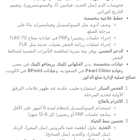
فحوصات الدم (مثل الحديد، فيتامين D، والتستوستيرون)، وتقييم
التاريخ الوراثي.
خطط علاجية مخصصة
:
وصف أدوية مثل المينوكسيديل وفيناستيرايد بناءً على
مرحلة الصلع.
إجراء جلسات ريجينيرا وPRP في عياداته بنجاح 70-80%.
إجراء عمليات زراعة الشعر بتقنيات حديثة مثل FUE.
الدعم النفسي
: يوفر بيئة سرية لمناقشة التأثيرات النفسية لتساقط
الشعر.
عيادات متخصصة
: يدير
الفكهاني كلينك
و
ريجافو كلينك
في مصر،
و
عيادة
Pearl Clinic
في السعودية، و
عيادات 8
Point
في الكويت.
نصائح عملية لإدارة صلع الذكور
الفحص المبكر
: استشارة طبيب جلدية عند ظهور علامات الترقق
الأولية لتحديد المرحلة.
الالتزام بالعلاج
:
استخدام المينوكسيديل بانتظام لمدة 6 أشهر على الأقل.
متابعة جلسات PRP أو ريجينيرا كل 6-12 شهرًا.
تحسين نمط الحياة
:
التغذية
: تناول أطعمة غنية بالبروتين (مثل البيض)، الزنك
(مثل المحار)، والحديد (مثل السبانخ).