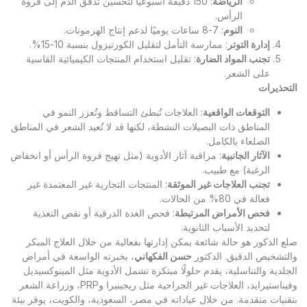
الرياضة
: 150 دقيقة أسبوعيًا لتحسين تدفق الدم إلى فروة
الرأس.
النوم
: 7-8 ساعات يوميًا لدعم إنتاج الهرمونات.
إدارة التوتر
: ممارسة التأمل لتقليل الكورتيزول بنسبة 10-15%.
تجنب المواد الضارة
: تقليل استخدام المنتجات الكيميائية القاسية
على الشعر.
التحذيرات
التوقعات الواقعية
: العلاجات تُبطئ التساقط وتُعزز النمو في
المناطق ذات البصيلات النشطة، لكنها قد لا تُعيد الشعر في المناطق
الصلعاء بالكامل.
الآثار الجانبية
: مراقبة آثار الأدوية (مثل تهيج فروة الرأس أو انخفاض
الرغبة) مع طبيب.
تجنب العلاجات غير الموثقة
: المنتجات التجارية غير المعتمدة غير
فعالة في 80% من الحالات.
فحص الأمراض المرتبطة
: فحص الغدة الدرقية أو نقص التغذية
لتحديد الأسباب الثانوية.
صلع الذكور هو حالة شائعة يمكن إدارتها بفعالية من خلال العلاج المبكر
والتشخيص الدقيق. الدكتور
حسن الفكهاني
، بخبرته الواسعة في أمراض
الجلدية والتناسلية، يقدم حلولًا مبتكرة تشمل الأدوية مثل المينوكسيديل
وفيناستيرايد، العلاجات غير الجراحية مثل ريجينيرا وPRP، وزراعة الشعر
بتقنيات متقدمة. من خلال عياداته في مصر، السعودية، والكويت، يوفر بيئة