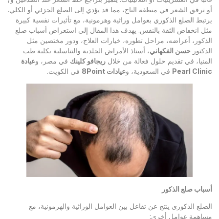
أو ترقق الشعر في منطقة التاج، مما قد يؤدي إلى الصلع الجزئي أو الكلي.
يرتبط الصلع الذكوري بعوامل وراثية وهرمونية، مع تأثيرات نفسية كبيرة
مثل انخفاض الثقة بالنفس. يهدف هذا المقال إلى استعراض أسباب صلع
الذكور، أعراضه، مراحل تطوره، خيارات العلاج، ودور مختصين مثل
الدكتور
حسن الفكهاني
، أستاذ الأمراض الجلدية والتناسلية بكلية طب
المنيا، في تقديم حلول فعالة من خلال
ريجافو كلينك
في مصر، و
عيادة
Pearl Clinic
في السعودية، و
عيادات 8
Point
في الكويت.
أسباب صلع الذكور
الصلع الذكوري ينتج عن تفاعل بين العوامل الوراثية والهرمونية، مع
مساهمة عوامل أخرى: