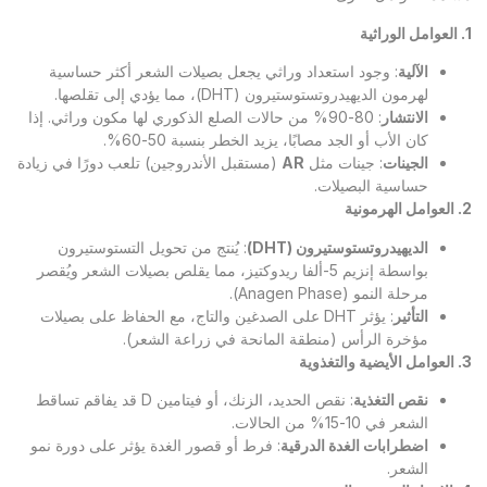
1. العوامل الوراثية
الآلية
: وجود استعداد وراثي يجعل بصيلات الشعر أكثر حساسية
لهرمون الديهيدروتستوستيرون (DHT)، مما يؤدي إلى تقلصها.
الانتشار
: 80-90% من حالات الصلع الذكوري لها مكون وراثي. إذا
كان الأب أو الجد مصابًا، يزيد الخطر بنسبة 50-60%.
الجينات
: جينات مثل
AR
(مستقبل الأندروجين) تلعب دورًا في زيادة
حساسية البصيلات.
2. العوامل الهرمونية
الديهيدروتستوستيرون (
DHT
)
: يُنتج من تحويل التستوستيرون
بواسطة إنزيم 5-ألفا ريدوكتيز، مما يقلص بصيلات الشعر ويُقصر
مرحلة النمو (Anagen Phase).
التأثير
: يؤثر DHT على الصدغين والتاج، مع الحفاظ على بصيلات
مؤخرة الرأس (منطقة المانحة في زراعة الشعر).
3. العوامل الأيضية والتغذوية
نقص التغذية
: نقص الحديد، الزنك، أو فيتامين D قد يفاقم تساقط
الشعر في 10-15% من الحالات.
اضطرابات الغدة الدرقية
: فرط أو قصور الغدة يؤثر على دورة نمو
الشعر.