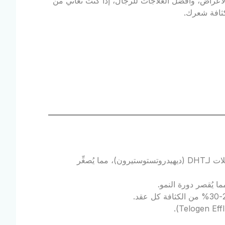
الصلع، الأعراض، وأفضل العلاجات للرجال، إذا كنت تعاني من
كثافة شعرك.
: جينات من الأب أو الأم تزيد حساسية البصيلات لـDHT (ديهيدروتستوستيرون)، مما يُصغِّر