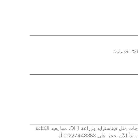
علاج الصلع وتساقط الشعر للرجال أصبح ممكنًا بنسبة 80% بعلاجات مثل فيناسترايد وزراعة DHI، مما يعيد الكثافة
يقدم حلولًا مخصصة لنتائج دائمة. ابدأ الآن بحجز على 01227448383 أو