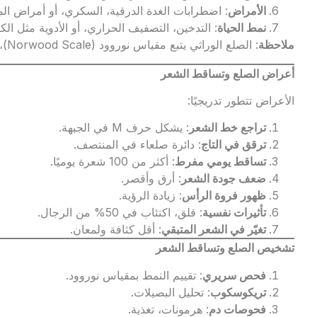
الأمراض
: اضطرابات الغدة الدرقية، السكري، أو أمراض الم
نمط الحياة
: التدخين، التصفيف الحراري، أو الأدوية مثل الك
ملاحظة
: الصلع الوراثي يتبع مقياس نوروود (Norwood Scale)، من المرحلة 1 (ترقق خفيف) إلى 7 (صلع كامل).
أعراض الصلع وتساقط الشعر
الأعراض تتطور تدريجيًا:
تراجع خط الشعر
: يشكل حرف M في الجبهة.
ترقق في التاج
: دائرة صلعاء في المنتصف.
تساقط يومي مفرط
: أكثر من 100 شعرة يوميًا.
ضعف جودة الشعر
: أرق وأقصر.
ظهور فروة الرأس
: زيادة الرؤية.
تأثيرات نفسية
: قلق، اكتئاب في 50% من الرجال.
تغيّر في الشعر المتبقي
: أقل كثافة ولمعان.
تشخيص الصلع وتساقط الشعر
فحص سريري
: تقييم النمط بمقياس نوروود.
تريكوسكوب
: تحليل البصيلات.
فحوصات دم
: هرمونات، تغذية.