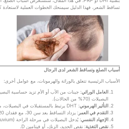
بتقنية DHI أو PRP. في هذا المقال، سنستعرض أسباب 
تساقط الشعر، فهذا الدليل سيمنحك الخطوات العملية لاستعادة 
أسباب الصلع وتساقط الشعر لدى الرجال
الأسباب الرئيسية تتعلق بالوراثة والهرمونات، مع عوامل أخرى:
العامل الوراثي
البصيلات (70% من الحالات).
التأثير الهرموني
: DHT يرتبط بالمستقبلات في البصيلات، مما يُقصر دورة النمو.
التقدم في العمر
: يزداد التساقط بعد سن 30، مع فقدان 20-30% من الكثافة كل عقد.
الإجهاد النفسي
: يُدخل البصيلات في مرحلة الراحة (Telogen Effluvium).
نقص التغذية
: نقص الحديد، الزنك، أو فيتامين D.