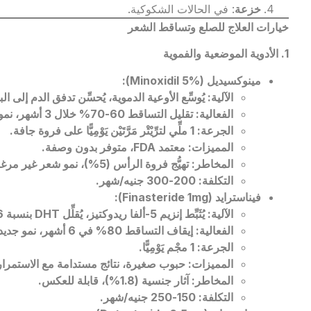
خزعة
: في الحالات الشكوكية.
خيارات العلاج للصلع وتساقط الشعر
1.
الأدوية الموضعية والفموية
مينوكسيديل
(Minoxidil 5%):
الآلية
:
يُوسِّع الأوعية الدموية، يُحسِّن تدفق الدم إلى ا
الفعالية
:
تقليل التساقط
60-70%
خلال 3 أشهر، نمو جديد
الجرعة
: 1
ملِّي لترِّيْتْر مَرَّتَيْن يَوْمِيًّا على فروة جافة
.
المميزات
:
معتمد
FDA
، متوفر بدون وصفة
.
المخاطر
:
تهيُّج فروة الرأس (5%)، نمو شعر غير مرغوب
التكلفة
: 200-300
جنيه/شهر
.
فيناسترايد
(Finasteride 1mg):
الآلية
:
يُثَبِّط إنزيم 5-ألفا ريدوكتيز، يُقلِّل
DHT
بنسبة
.
الفعالية
:
إيقاف التساقط
80%
في 6 أشهر، نمو جديد
الجرعة
: 1
مجْم يَوْمِيًّا
.
المميزات
:
حبوب صغيرة، نتائج مستدامة مع الاستمرار
المخاطر
:
آثار جنسية (1.8%)، قابلة للعكس
.
التكلفة
: 150-250
جنيه/شهر
.