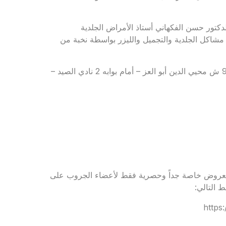
تور حسن الفكهاني أستاذ الأمراض الجلدية
مشاكل الجلدية والتجميل والليزر بواسطة نخبة من
للحجز والاستعلام: 01011121127 – 01555556694 – العنوان: 90 ش محيي الدين أبو العز – أمام بوابه 2 نادي الصيد –
 لجروب Rejavau Ladies Club للاستفادة بعروض خاصة جداً وحصرية فقط لأعضاء الجروب على
 التالي:
https