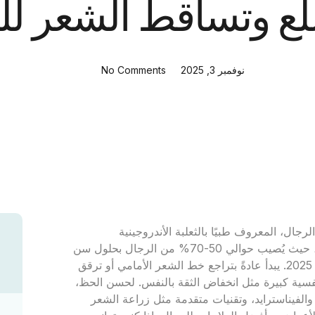
لع وتساقط الشعر لل
نوفمبر 3, 2025
No Comments
ال، المعروف طبيًا بالثعلبة الأندروجينية
(Androgenetic Alopecia)، هو أكثر أنواع فقدان الشعر شيوعًا، حيث يُصيب حوالي 50-70% من الرجال بحلول سن
الخمسين، وفقًا لدراسات نشرت في مجلة الجلدية الأمريكية عام 2025. يبدأ عادةً بتراجع خط الشعر الأمامي أو ترقق
ت نفسية كبيرة مثل انخفاض الثقة بالنفس. لحسن الحظ،
لفيناسترايد، وتقنيات متقدمة مثل زراعة الشعر