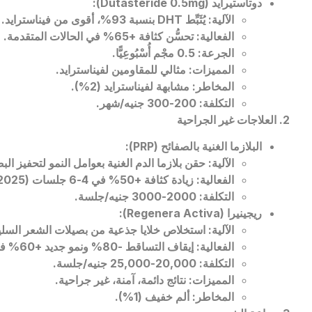
دوتاستيرايد
(Dutasteride 0.5mg):
الآلية
:
يُثَبِّط
DHT
بنسبة
93%
، أقوى من فيناسترايد
.
الفعالية
:
تحسُّن كثافة
+65%
في الحالات المتقدمة
.
الجرعة
: 0.5
مجْم أُسْبُوعِيًّا
.
المميزات
:
مثالي للمقاومين لفيناسترايد
.
المخاطر
:
مشابهة لفيناسترايد
(2%).
التكلفة
: 200-300
جنيه/شهر
.
2.
العلاجات غير الجراحية
البلازما الغنية بالصفائح
(PRP):
الآلية
:
حقن بلازما الدم الغنية بعوامل النمو لتحفيز الب
الفعالية
:
زيادة كثافة
+50%
في 4-6 جلسات
(
2025).
التكلفة
: 2000-3000
جنيه/جلسة
.
ريجينيرا
(Regenera Activa):
الآلية
:
استخلاص خلايا جذعية من بصيلات الشعر السليمة
الفعالية
:
إيقاف التساقط
-80%
ونمو جديد
+60%
ف
التكلفة
: 20,000-25,000
جنيه/جلسة
.
المميزات
:
نتائج دائمة، آمنة، غير جراحية
.
المخاطر
:
ألم خفيف
(1%).