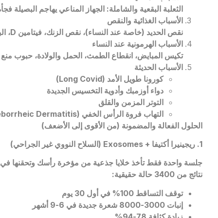
الثعلبة البقعية والشاملة: الجهاز المناعي يهاجم البصيلة فجأة
الأسباب الغذائية والنقص
نقص الحديد (خاصة عند النساء)، نقص الزنك، فيتامين
D
، ال
الأسباب الهرمونية عند النساء
تكيس المبايض، انقطاع الطمث، الحمل والولادة، حبوب منع 
الأسباب الحديثة
كورونا طويل الأمد (
Long Covid
)
دواء أوزمبك وأدوية التخسيس الجديدة
التوتر المزمن والقلق
التهاب فروة الرأس الخفي (
borrheic Dermatitis
الحلول الفعالة والمضمونة (من الأقوى إلى الأضعف)
1. ريجينيرا أكتيفا +
Exosomes
(السلاح النووي غير الجراحي)
جلسة واحدة فقط تأخذ خلايا جذعية من مؤخرة رأسك وتحقنها في 
نتائج من 3400 حالة حقيقية:
توقف التساقط 100% في أول 30 يوم
إنبات 3000-8000 شعرة جديدة في 6-9 أشهر
زيادة كثافة 78-94%