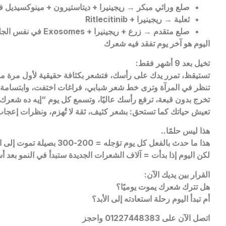
صلع وراثي مبكر → ريجينيرا + ديتاستيرون + مينوكسيديل 
ثعلبة → ريجينيرا +
Ritlecitinib
صلع متقدم → زرع + ريجينيرا +
Exosomes
في نفس الج
اليوم هو آخر يوم تفقد فيه شعرك
تخيل بعد 9 أشهر فقط:
تستيقظ، تمرر يدك على رأسك، فتشعر بكثافة حقيقية لأول مرة م
تنظر في المرآة وترى خط شعر شبابي، فراغات اختفت، وابتسامة 
تخرج بدون قبعة، ترفع رأسك عاليًا، وتسمع كل يوم “إيه ده شعرك
تعيش حياتك كما تستحق: بشعر كثيف، ثقة لا تُهزم، ونظرات إعجاب
هذا ليس حلمًا..
هذا ما حدث بالفعل كل يوم تؤجله = 200-300 بصيلة تموت إلى الأبد
لكن اليوم إذا بدأت = آلاف الشعرات الجديدة ستبدأ في النمو بعد أ
القرار بين يديك الآن:
هل تترك شعرك يموت يوميًا؟
أم تبدأ اليوم رحلة استعادته إلى الأبد؟
اتصل الآن على 01227448383 واحجز