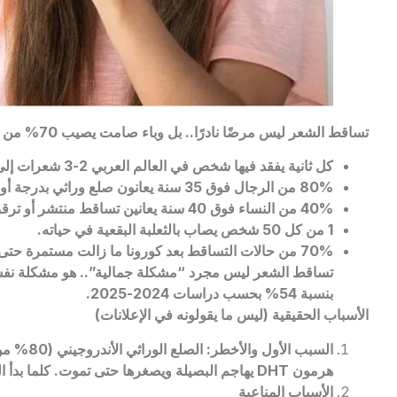
تساقط الشعر ليس مرضًا نادرًا.. بل وباء صامت يصيب 70% من الرجال و50% من النساء
كل ثانية يفقد فيها شخص في العالم العربي 2-3 شعرات إلى الأبد إذا لم يُعالج.
80% من الرجال فوق 35 سنة يعانون صلع وراثي بدرجة أو بأخرى.
40% من النساء فوق 40 سنة يعانين تساقط منتشر أو ترقق واضح.
1 من كل 50 شخص يصاب بالثعلبة البقعية في حياته.
70% من حالات التساقط بعد كورونا ما زالت مستمرة حتى اليوم.
بنسبة 54% بحسب دراسات 2024-2025.
الأسباب الحقيقية (ليس ما يقولونه في الإعلانات)
السبب الأول والأخطر: الصلع الوراثي الأندروجيني (80% من الحالات)
هرمون
DHT
يهاجم البصيلة ويصغرها حتى تموت. كلما بدأ الع
الأسباب المناعية