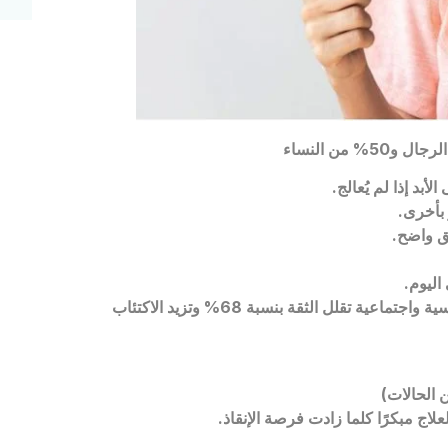
تساقط الشعر ليس مجرد “مشكلة جمالية”.. هو مشكلة نفسية واجتماعية تقلل الثقة بنسبة 68% وتزيد الاكتئاب
لاج مبكرًا كلما زادت فرصة الإنقاذ.