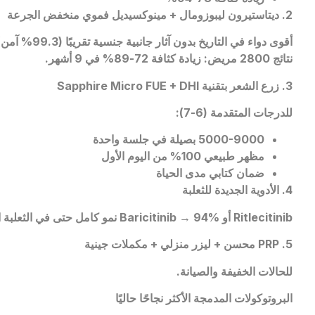
2. ديتاستيرون ليبوزومال + مينوكسيديل فموي منخفض الجرعة
أقوى دواء في التاريخ بدون آثار جانبية جنسية تقريبًا (99.3% آمن).
نتائج 2800 مريض: زيادة كثافة 72-89% في 9 أشهر.
3. زرع الشعر بتقنية
Sapphire Micro FUE + DHI
للدرجات المتقدمة (6-7):
5000-9000 بصيلة في جلسة واحدة
مظهر طبيعي 100% من اليوم الأول
ضمان كتابي مدى الحياة
4. الأدوية الجديدة للثعلبة
Ritlecitinib
أو
Baricitinib → 94%
نمو كامل حتى في الثعلبة 
5. PRP
محسن + ليزر منزلي + مكملات جينية
للحالات الخفيفة والصيانة.
البروتوكولات المدمجة الأكثر نجاحًا حاليًا