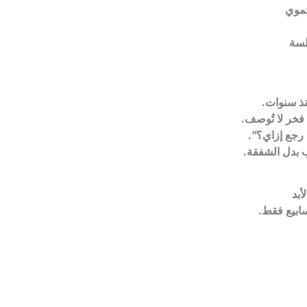
فموي
لسة
نذ سنوات.
فخر لا تُوصف.
 رجع إزاي؟”.
 بدل الشفقة.
سابيع فقط.