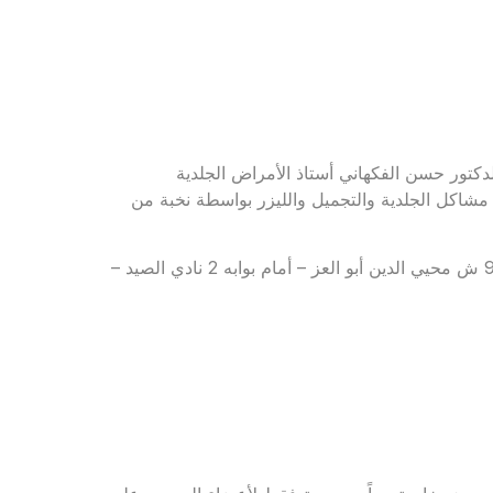
تور حسن الفكهاني أستاذ الأمراض الجلدية
مشاكل الجلدية والتجميل والليزر بواسطة نخبة من
للحجز والاستعلام: 01011121127 – 01555556694 – العنوان: 90 ش محيي الدين أبو العز – أمام بوابه 2 نادي الصيد –