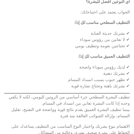
أي النوعين أفضل للبشرة؟
الجواب يعتمد على احتياجاتك:
التنظيف السطحي مناسب لكِ إذا
:
✔ بشرتك حديثة العناية
✔ لا تعانين من رؤوس سوداء
✔ تحتاجين نعومة وتنظيف يومي
التنظيف العميق مناسب لكِ إذا
:
✔ لديك رؤوس سوداء واضحة
✔ بشرتك دهنية
✔ تظهر حبوب بسبب انسداد المسام
✔ بشرتك باهتة وتحتاج نضارة قوية
تنظيف البشرة السطحي جزء أساسي من الروتين اليومي، لكنه لا يكفي
وحده إذا كانت البشرة تعاني من انسداد في المسام.
بينما تنظيف البشرة العميق يقدم نتائج قوية وواضحة في التفتيح، تقليل
المسام، وإزالة الشوائب العالقة منذ فترة.
الاهتمام بنوع بشرتك واختيار النوع المناسب من التنظيف يساعدك على
الحفاظ على بشرة صحية، نضرة، وخالية من المشاكل.