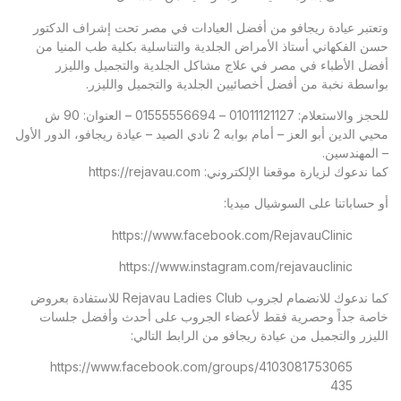
وتعتبر
عيادة ريجافو
من أفضل العيادات في مصر تحت إشراف الدكتور
حسن الفكهاني أستاذ الأمراض الجلدية والتناسلية بكلية طب المنيا من
أفضل الأطباء في مصر في علاج مشاكل الجلدية والتجميل والليزر
بواسطة نخبة من أفضل أخصائيين الجلدية والتجميل والليزر.
للحجز والاستعلام: 01011121127 – 01555556694 – العنوان: 90 ش
محيي الدين أبو العز – أمام بوابه 2 نادي الصيد – عيادة ريجافو، الدور الأول
– المهندسين.
كما ندعوك لزيارة موقعنا الإلكتروني:
https://rejavau.com
أو حساباتنا على السوشيال ميديا:
https://www.facebook.com/RejavauClinic
https://www.instagram.com/rejavauclinic
كما ندعوك للانضمام لجروب Rejavau Ladies Club للاستفادة بعروض
خاصة جداً وحصرية فقط لأعضاء الجروب على أحدث وأفضل جلسات
الليزر والتجميل من عيادة ريجافو من الرابط التالي:
https://www.facebook.com/groups/4103081753065
435