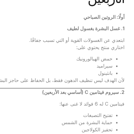
أولًا: الروتين الصباحي
1.
غسل البشرة بغسول لطيف
ابتعدي عن الغسولات القوية أو التي تسبب جفافًا.
اختاري منتج يحتوي على:
حمض الهيالورونيك
سيراميد
بانثينول
لأن الهدف ليس تنظيف الدهون فقط، بل الحفاظ على حاجز البش
2.
سيروم فيتامين
C (
أساسي بعد الأربعين
)
فيتامين C له 6 فوائد لا غنى عنها:
تفتيح التصبغات
حماية البشرة من الشمس
تحفيز الكولاجين