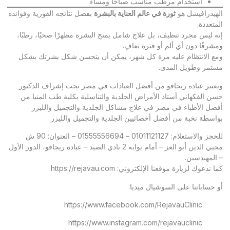
استخدام مرطب مناسب صباحًا ومساءً.
الهيدرافيشل هو
ثورة في عالم العناية بالبشرة
بفضل نتائجه الفورية وفوائده
المتعددة.
إنه ليس مجرد تنظيف، بل علاج شامل يمنح البشرة مظهرًا صحيًا، رطبًا،
ومشرقًا دون أي ألم أو فترة تعافٍ.
ومع الانتظام عليه مرة كل شهر، يمكن أن يتحسن شكل بشرتك بشكل
مستمر وطويل المدى.
وتعتبر
عيادة ريجافو
من أفضل العيادات في مصر تحت إشراف الدكتور
حسن الفكهاني أستاذ الأمراض الجلدية والتناسلية بكلية طب المنيا من
أفضل الأطباء في مصر في علاج مشاكل الجلدية والتجميل والليزر
بواسطة نخبة من أفضل أخصائيين الجلدية والتجميل والليزر.
للحجز والاستعلام: 01011121127 – 01555556694 – العنوان: 90 ش
محيي الدين أبو العز – أمام بوابه 2 نادي الصيد – عيادة ريجافو، الدور الأول
– المهندسين.
كما ندعوك لزيارة موقعنا الإلكتروني:
https://rejavau.com
أو حساباتنا على السوشيال ميديا:
https://www.facebook.com/RejavauClinic
https://www.instagram.com/rejavauclinic