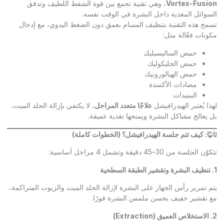
Vortex-Fusion
، وهي تقنية تجمع بين قوة الشفط اللطيف وتدفق
السوائل المغذية داخل البشرة في الوقت نفسه.
تسمح هذه التقنية بتنظيف المسام بعمق دون الضغط اليدوي، مع إدخال
مكونات فعّالة مثل:
حمض الساليسيليك
حمض الجليكوليك
حمض الهيالورونيك
مضادات الأكسدة
الببتيدات
لهذا يُعتبر الهيدرافيشل
علاجًا متعدد المراحل
، لا يكتفي بإزالة الجلد الميت،
بل يعالج مشاكل البشرة ويمنحها تغذية عميقة.
ثانيًا: كيف تتم جلسة الهيدرافيشل؟ (الخطوات كاملة)
تتكوّن الجلسة من 30–45 دقيقة وتشمل 4 مراحل أساسية:
1.
تنظيف البشرة وتقشير الطبقة السطحية
يتم تمرير رأس الجهاز على البشرة لإزالة الجلد الميت والزيوت المتراكمة،
مع تقشير خفيف يحسن ملمس البشرة فورًا.
2.
الاستخلاص العميق
(Extraction)