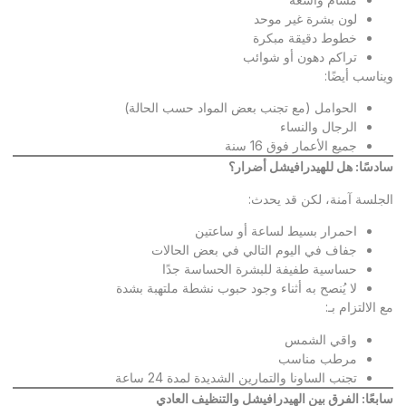
لون بشرة غير موحد
خطوط دقيقة مبكرة
تراكم دهون أو شوائب
ويناسب أيضًا:
الحوامل (مع تجنب بعض المواد حسب الحالة)
الرجال والنساء
جميع الأعمار فوق 16 سنة
سادسًا: هل للهيدرافيشل أضرار؟
الجلسة آمنة، لكن قد يحدث:
احمرار بسيط لساعة أو ساعتين
جفاف في اليوم التالي في بعض الحالات
حساسية طفيفة للبشرة الحساسة جدًا
لا يُنصح به أثناء وجود حبوب نشطة ملتهبة بشدة
مع الالتزام بـ:
واقي الشمس
مرطب مناسب
تجنب الساونا والتمارين الشديدة لمدة 24 ساعة
سابعًا: الفرق بين الهيدرافيشل والتنظيف العادي