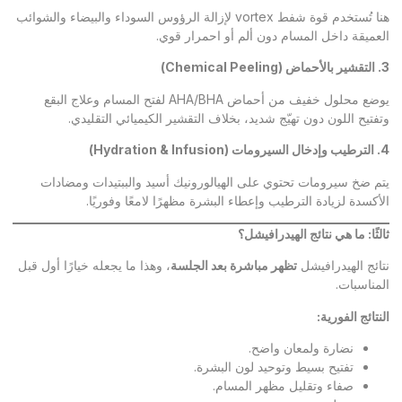
هنا تُستخدم قوة شفط vortex لإزالة الرؤوس السوداء والبيضاء والشوائب
العميقة داخل المسام دون ألم أو احمرار قوي.
3.
التقشير بالأحماض
(Chemical Peeling)
يوضع محلول خفيف من أحماض AHA/BHA لفتح المسام وعلاج البقع
وتفتيح اللون دون تهيّج شديد، بخلاف التقشير الكيميائي التقليدي.
4.
الترطيب وإدخال السيرومات
(Hydration & Infusion)
يتم ضخ سيرومات تحتوي على الهيالورونيك أسيد والببتيدات ومضادات
الأكسدة لزيادة الترطيب وإعطاء البشرة مظهرًا لامعًا وفوريًا.
ثالثًا: ما هي نتائج الهيدرافيشل؟
نتائج الهيدرافيشل
تظهر مباشرة بعد الجلسة
، وهذا ما يجعله خيارًا أول قبل
المناسبات.
النتائج الفورية
:
نضارة ولمعان واضح.
تفتيح بسيط وتوحيد لون البشرة.
صفاء وتقليل مظهر المسام.