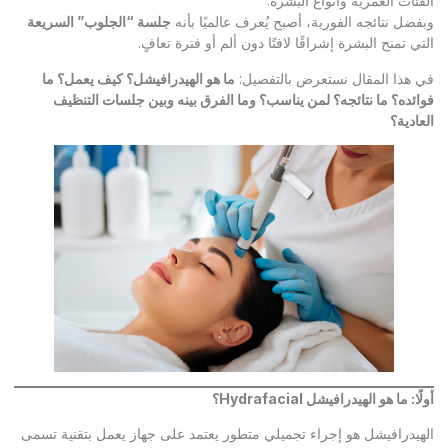
الفئات العمرية وأنواع البشرة.
وبفضل نتائجه الفورية، أصبح يُعرف عالميًا بأنه
جلسة “الجلوب” السريعة
التي تمنح البشرة إشراقًا لافتًا دون ألم أو فترة تعافٍ.
في هذا المقال نستعرض بالتفصيل:
ما هو الهيدرافيشل؟ كيف يعمل؟ ما
فوائده؟ ما نتائجه؟ لمن يناسب؟ وما الفرق بينه وبين جلسات التنظيف
العادية؟
أولًا: ما هو الهيدرافيشل
Hydrafacial
؟
الهيدرافيشل هو إجراء تجميلي متطور يعتمد على جهاز يعمل بتقنية تسمى