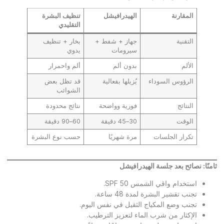
المقارنة
الهيدرافيشل
تنظيف البشرة
التقليدي
التقنية
جهاز + شفط +
بخار + تنظيف
سيرومات
يدوي
الألم
بدون ألم
ألم واحمرار
الرؤوس السوداء
يُزيلها بفعالية
قد تظل بعض
الشوائب
النتائج
فورية وواضحة
نتائج محدودة
الوقت
30–45 دقيقة
60–90 دقيقة
تكرار الجلسات
مرة شهريًا
حسب نوع البشرة
ثامنًا: نصائح بعد جلسة الهيدرافيشل
استخدام واقي الشمس SPF 50.
تجنب تقشير البشرة لمدة 48 ساعة.
تجنب وضع المكياج الثقيل في نفس اليوم.
الإكثار من شرب الماء لتعزيز الترطيب.