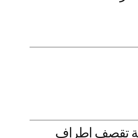
جة تقصف اطراف