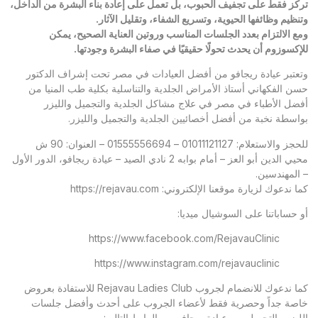
تركز فقط على تجفيف الحبوب، بل تعمل على إعادة بناء البشرة من الداخل،
وتنظيم وظائفها الحيوية، وتسريع الشفاء، وتقليل الآثار
.
ومع الالتزام بعدد الجلسات المناسب وروتين العناية الصحيح، يمكن
للإكسوزوم أن يحدث تحولًا حقيقيًا في صفاء البشرة وجودتها
.
وتعتبر
عيادة ريجافو
من أفضل العيادات في مصر تحت إشراف الدكتور
حسن الفكهاني أستاذ الأمراض الجلدية والتناسلية بكلية طب المنيا من
أفضل الأطباء في مصر في علاج مشاكل الجلدية والتجميل والليزر
بواسطة نخبة من أفضل أخصائيين الجلدية والتجميل والليزر.
للحجز والاستعلام: 01011121127 – 01555556694 – العنوان: 90 ش
محيي الدين أبو العز – أمام بوابه 2 نادي الصيد – عيادة ريجافو، الدور الأول
– المهندسين.
كما ندعوك لزيارة موقعنا الإلكتروني:
https://rejavau.com
أو حساباتنا على السوشيال ميديا:
https://www.facebook.com/RejavauClinic
https://www.instagram.com/rejavauclinic
كما ندعوك للانضمام لجروب Rejavau Ladies Club للاستفادة بعروض
خاصة جداً وحصرية فقط لأعضاء الجروب على أحدث وأفضل جلسات
الليزر والتجميل من عيادة ريجافو من الرابط التالي: