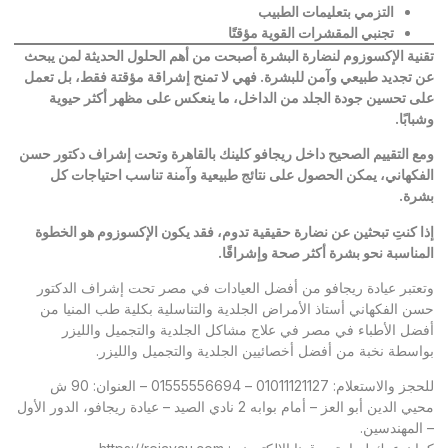
التزمي بتعليمات الطبيب
تجنبي المقشرات القوية مؤقتًا
تقنية الإكسوزوم لنضارة البشرة أصبحت من أهم الحلول الحديثة لمن يبحث
عن تجديد طبيعي وآمن للبشرة. فهي لا تمنح إشراقة مؤقتة فقط، بل تعمل
على تحسين جودة الجلد من الداخل، ما ينعكس على مظهر أكثر حيوية
وشبابًا
.
ومع التقييم الصحيح داخل ريجافو كلينك بالقاهرة وتحت إشراف دكتور حسن
الفكهاني، يمكن الحصول على نتائج طبيعية وآمنة تناسب احتياجات كل
بشرة
.
إذا كنتِ تبحثين عن نضارة حقيقية تدوم، فقد يكون الإكسوزوم هو الخطوة
المناسبة نحو بشرة أكثر صحة وإشراقًا
.
وتعتبر
عيادة ريجافو
من أفضل العيادات في مصر تحت إشراف الدكتور
حسن الفكهاني أستاذ الأمراض الجلدية والتناسلية بكلية طب المنيا من
أفضل الأطباء في مصر في علاج مشاكل الجلدية والتجميل والليزر
بواسطة نخبة من أفضل أخصائيين الجلدية والتجميل والليزر.
للحجز والاستعلام: 01011121127 – 01555556694 – العنوان: 90 ش
محيي الدين أبو العز – أمام بوابه 2 نادي الصيد – عيادة ريجافو، الدور الأول
– المهندسين.