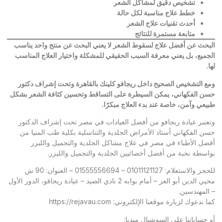
تشخيص دقيق لمشاكل الشعر
خطط علاج مناسبة لكل حالة
أحدث تقنيات علاج الشعر
متابعة مستمرة للنتائج
البحث عن أفضل علاج لسقوط الشعر لا يعني البحث عن منتج واحد يناسب
الجميع، بل يعني معرفة السبب الحقيقي للمشكلة واختيار العلاج المناسب
لها
.
ومع التشخيص الصحيح داخل ريجافو كلينك بالقاهرة وتحت إشراف دكتور
حسن الفكهاني، يمكن السيطرة على التساقط وتحسين كثافة الشعر بشكل
طبيعي وآمن، خاصة عند بدء العلاج مبكرًا
.
وتعتبر
عيادة ريجافو
من أفضل العيادات في مصر تحت إشراف الدكتور
حسن الفكهاني أستاذ الأمراض الجلدية والتناسلية بكلية طب المنيا من
أفضل الأطباء في مصر في علاج مشاكل الجلدية والتجميل والليزر
بواسطة نخبة من أفضل أخصائيين الجلدية والتجميل والليزر.
للحجز والاستعلام: 01011121127 – 01555556694 – العنوان: 90 ش
محيي الدين أبو العز – أمام بوابه 2 نادي الصيد – عيادة ريجافو، الدور الأول
– المهندسين.
كما ندعوك لزيارة موقعنا الإلكتروني:
https://rejavau.com
أو حساباتنا على السوشيال ميديا: