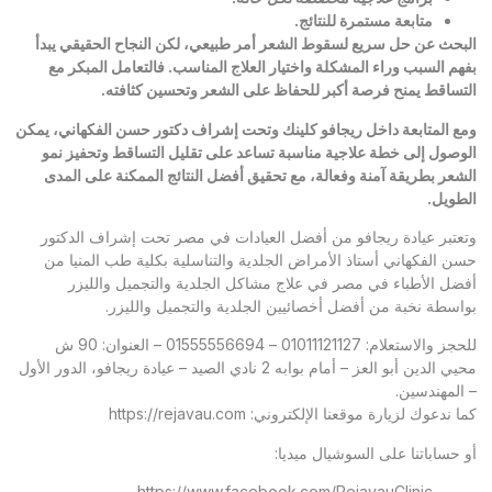
متابعة مستمرة للنتائج
.
البحث عن حل سريع لسقوط الشعر أمر طبيعي، لكن النجاح الحقيقي يبدأ
بفهم السبب وراء المشكلة واختيار العلاج المناسب. فالتعامل المبكر مع
التساقط يمنح فرصة أكبر للحفاظ على الشعر وتحسين كثافته
.
ومع المتابعة داخل ريجافو كلينك وتحت إشراف دكتور حسن الفكهاني، يمكن
الوصول إلى خطة علاجية مناسبة تساعد على تقليل التساقط وتحفيز نمو
الشعر بطريقة آمنة وفعالة، مع تحقيق أفضل النتائج الممكنة على المدى
الطويل
.
وتعتبر عيادة ريجافو من أفضل العيادات في مصر تحت إشراف الدكتور
حسن الفكهاني أستاذ الأمراض الجلدية والتناسلية بكلية طب المنيا من
أفضل الأطباء في مصر في علاج مشاكل الجلدية والتجميل والليزر
بواسطة نخبة من أفضل أخصائيين الجلدية والتجميل والليزر.
للحجز والاستعلام: 01011121127 – 01555556694 – العنوان: 90 ش
محيي الدين أبو العز – أمام بوابه 2 نادي الصيد – عيادة ريجافو، الدور الأول
– المهندسين.
كما ندعوك لزيارة موقعنا الإلكتروني:
https://rejavau.com
أو حساباتنا على السوشيال ميديا:
https://www.facebook.com/RejavauClinic