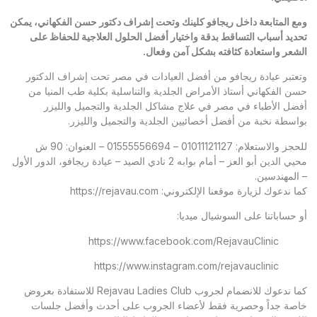
ومع المتابعة داخل ريجافو كلينك وتحت إشراف دكتور حسن الفكهاني، يمكن
تحديد أسباب التساقط بدقة واختيار أفضل الحلول العلاجية للحفاظ على
الشعر واستعادة كثافته بشكل آمن وفعال
.
وتعتبر
عيادة ريجافو
من أفضل العيادات في مصر تحت إشراف الدكتور
حسن الفكهاني أستاذ الأمراض الجلدية والتناسلية بكلية طب المنيا من
أفضل الأطباء في مصر في علاج مشاكل الجلدية والتجميل والليزر
بواسطة نخبة من أفضل أخصائيين الجلدية والتجميل والليزر.
للحجز والاستعلام: 01011121127 – 01555556694 – العنوان: 90 ش
محيي الدين أبو العز – أمام بوابه 2 نادي الصيد – عيادة ريجافو، الدور الأول
– المهندسين.
كما ندعوك لزيارة موقعنا الإلكتروني:
https://rejavau.com
أو حساباتنا على السوشيال ميديا:
https://www.facebook.com/RejavauClinic
https://www.instagram.com/rejavauclinic
كما ندعوك للانضمام لجروب Rejavau Ladies Club للاستفادة بعروض
خاصة جداً وحصرية فقط لأعضاء الجروب على أحدث وأفضل جلسات