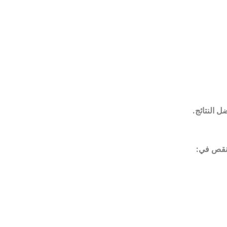
 النتائج
.
 نقص في
: