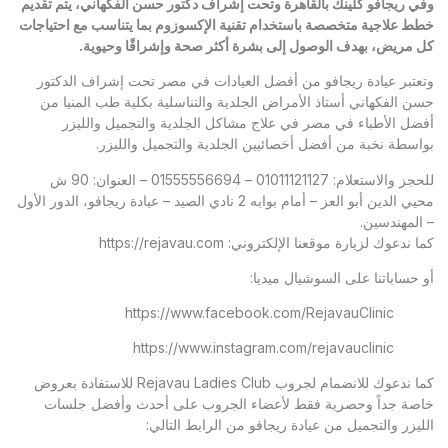
وفي ريجافو كلينك بالقاهرة وتحت إشراف دكتور حسن الفكهاني، يتم تقديم
خطط علاجية متخصصة باستخدام تقنية الإكسوزوم بما يتناسب مع احتياجات
كل مريض، بهدف الوصول إلى بشرة أكثر صحة وإشراقًا وحيوية
.
وتعتبر
عيادة ريجافو
من أفضل العيادات في مصر تحت إشراف الدكتور
حسن الفكهاني أستاذ الأمراض الجلدية والتناسلية بكلية طب المنيا من
أفضل الأطباء في مصر في علاج مشاكل الجلدية والتجميل والليزر
بواسطة نخبة من أفضل أخصائيين الجلدية والتجميل والليزر.
للحجز والاستعلام: 01011121127 – 01555556694 – العنوان: 90 ش
محيي الدين أبو العز – أمام بوابه 2 نادي الصيد – عيادة ريجافو، الدور الأول
– المهندسين.
كما ندعوك لزيارة موقعنا الإلكتروني:
https://rejavau.com
أو حساباتنا على السوشيال ميديا:
https://www.facebook.com/RejavauClinic
https://www.instagram.com/rejavauclinic
كما ندعوك للانضمام لجروب Rejavau Ladies Club للاستفادة بعروض
خاصة جداً وحصرية فقط لأعضاء الجروب على أحدث وأفضل جلسات
الليزر والتجميل من عيادة ريجافو من الرابط التالي: