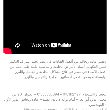
وتعتبر عيادة ريجافو من أفضل العيادات في مصر تحت إشراف الدكتور
حسن الفكهاني أستاذ الأمراض الجلدية والتناسلية بكلية طب المنيا من
أفضل الأطباء في مصر في علاج مشاكل الجلدية والتجميل والليزر
بواسطة نخبة من أفضل أخصائيين الجلدية والتجميل والليزر.
للحجز والاستعلام: 01011121127 – 01555556694 – العنوان: 90 ش
محيي الدين أبو العز – أمام بوابه 2 نادي الصيد – عيادة ريجافو، الدور الأول
– المهندسين.
كما ندعوك لزيارة موقعنا الإلكتروني:
https://rejavau.com