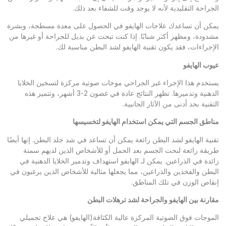
الجراحة التقليدية لأنه لا يوجد وقت للشفاء بعد ذلك.
يمكن أن تساعدك علاجات الهايفو في الحصول على معدة مسطحة، وبشرة
مشدودة، ومظهر أكثر شبابًا. إذا كنت تبحث عن بديل للجراحة أو غيرها من
الإجراءات، فقد يكون تقنية الهايفو لشد البطن مناسبة لك.
عيوب الهايفو
يستخدم هذا الإجراء غير الجراحي موجات صوتية مركزة لتسخين الخلايا
الدهنية وتدميرها. تظهر النتائج عادة في غضون 2-3 أشهر، وتتميز هذه
التقنية بحد أدنى من الآثار الجانبية.
مناطق الجسم التي يمكن استخدام الهايفو
لتخسيسها
تقنية الهايفو لشد البطن رائعة يمكن أن تساعد في شد جلد البطن. إنها أيضًا
طريقة رائعة لنحت الجسم بعد الحمل أو للأشخاص الذين لديهم سمنة
زائدة في الذراعين. يمكن لـ الهايفو استهداف وتدمير الخلايا الدهنية في
البطن والفخذين والذراعين، مما يجعلها مثالية للأشخاص الذين يرغبون في
إنقاص الوزن في تلك المناطق.
مقارنة بين الهايفو
والجراحة
لشد ترهلات البطن
الموجات فوق الصوتية المركزة عالية الكثافة(الهايفو) هي علاج تجميلي