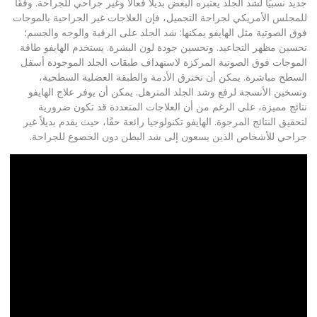
جديد نسبيًا لشد الجلد يعتبره البعض بديلاً فعالاً وغير جراحي للجراحة. وفقًا
للمجلس الأمريكي لجراحة التجميل، فإن العلاجات غير الجراحية بالموجات
فوق الصوتية مثل الهايفو يمكنها: شد الجلد على الرقبة والوجه والجسم؛
تحسين مظهر التجاعيد. وتحسين جودة لون البشرة. يستخدم الهايفو طاقة
الموجات فوق الصوتية المركزة لاستهداف طبقات الجلد الموجودة أسفل
السطح مباشرة. يمكن أن تخترق الأدمة والطبقة العضلية السطحية،
وتسخين الأنسجة لرفع وشد الجلد المترهل. يمكن أن يوفر علاج الهايفو
نتائج مميزة، على الرغم من أن العلاجات المتعددة قد تكون ضرورية
لتحقيق النتائج المرجوة. الهايفو تكنولوجيا رائعة حقًا، حيث يقدم بديلاً غير
جراحي للأشخاص الذين يسعون إلى شد البطن دون الخضوع للجراحة.