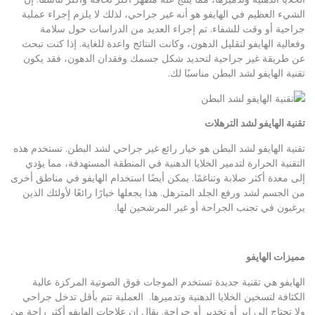
الشيء العظيم في الهايفو هو أنه غير جراحي، لذلك لا يلزم إجراء عملية
جراحية أو وقت للشفاء. تم إجراء العديد من الدراسات حول سلامة
وفعالية الهايفو لتقليل الدهون، وكانت النتائج واعدة للغاية. إذا كنت تبحث
عن طريقة غير جراحية لتحديد شكل جسمك وفقدان الدهون، فقد يكون
تقنية الهايفو لشد البطن مناسبًا لك.
تقنية الهايفو لشد الترهلات
تقنية الهايفو لشد البطن هو خيار رائع غير جراحي لشد البطن. تستخدم هذه
التقنية الحرارة لتدمير الخلايا الدهنية في المنطقة المستهدفة، مما يؤدي
إلى معدة أكثر صلابة وتناغمًا. يمكن أيضًا استخدام الهايفو في مناطق أخرى
من الجسم لشد ورفع الجلد المترهل. هذا يجعلها خيارًا رائعًا لأولئك الذين
يرغبون في تجنب الجراحة أو غير المرشحين لها.
مميزات الهايفو
الهايفو هي تقنية جديدة تستخدم الموجات فوق الصوتية المركزة عالية
الكثافة لتسخين الخلايا الدهنية وتدميرها. العملية تتم بأقل تدخل جراحي
ولا تحتاج إلى إبر أو تخدير أو جراحة. يقال إن علاجات الهايفو أكثر راحة من