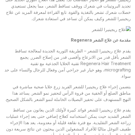
تجديد البروتينات في شعرك ووقف تساقط الشعر، مما يجعل تستعيدي
خصلات شعرك تشعر بالتغذية والقوة. تابع القراءة لمعرفة المزيد عن علاج
ريجينيرا للشعر وكيف يمكن أن تساعد في استعادة شعرك.
مقدمة عن علاج الشعر
Regenera
يقدم علاج ريجينيرا للشعر – الطريقة الثورية الجديدة لمعالجة تساقط
الشعر بأقل قدر من الانزعاج وأقصى قدر من إصلاح الضرر. يجمع
Regenera Hair Treatment تقنية الخلايا الجذعية مع تقنية
micrografting، وهو خيار غير جراحي آمن وفعال للرجال والنساء على حد
سواء.
يتضمن إجراء علاج ريجينيرا للشعر الفريد زرع خلايا صحية مباشرة في
مناطق الصلع أو الخفية من فروة الرأس لتحفيز نمو الشعر. يساعد هذا
النهج المستهدف على تحفيز البصيلات الخاملة لنمو الشعر بالشكل الصحيح.
يقدم علاج ريجينيرا للشعر فوائد كبيرة لأولئك الذين يعانون من تساقط
الشعر الشديد حيث يمكن استخدامه كعلاج إضافي حتى بعد إجراء عمليات
زراعة الشعر التقليدية. مع فترة نقاهة قليلة أو معدومة، يعد هذا الإجراء
طفيف التوغل مثاليًا للأفراد المشغولين الذين يبحثون عن نتائج سريعة دون