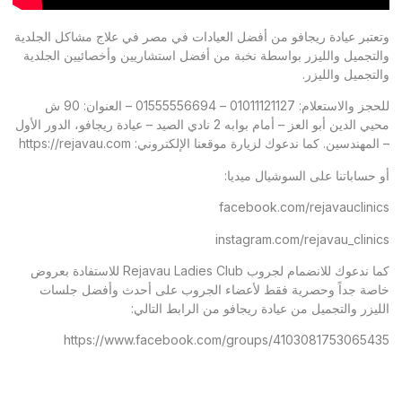
وتعتبر عيادة ريجافو من أفضل العيادات في مصر في علاج مشاكل الجلدية
والتجميل والليزر بواسطة نخبة من أفضل استشاريين وأخصائيين الجلدية
والتجميل والليزر.
للحجز والاستعلام: 01011121127 – 01555556694 – العنوان: 90 ش
محيي الدين أبو العز – أمام بوابه 2 نادي الصيد – عيادة ريجافو، الدور الأول
– المهندسين. كما ندعوك لزيارة موقعنا الإلكتروني: https://rejavau.com
أو حساباتنا على السوشيال ميديا:
facebook.com/rejavauclinics
instagram.com/rejavau_clinics
كما ندعوك للانضمام لجروب Rejavau Ladies Club للاستفادة بعروض
خاصة جداً وحصرية فقط لأعضاء الجروب على أحدث وأفضل جلسات
الليزر والتجميل من عيادة ريجافو من الرابط التالي:
https://www.facebook.com/groups/4103081753065435