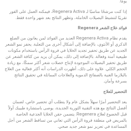
يومًا.
إذا كنت مرشحًا مناسبًا لـ Regenera Activa، فيمكنه العمل على الفور
تقريبًا لتنشيط البصيلات الخاملة، وتظهر النتائج بعد شهر واحدة فقط.
فوائد علاج الشعر
Regenera
يقدم نظام Regenera Activa العديد من الفوائد لمن يعانون من الصلع
الذكري أو الأنثوي، بالإضافة إلى أشكال أخرى من الثعلبة. يحفز نمو الشعر
الجديد عن طريق تحفيز تجديد الخلايا في فروة الرأس باستخدام مكونات
طبيعية آمنة وفعالة. بالإضافة إلى ذلك، يمكن أن يزيد من كثافة الشعر عن
طريق تحفيز البصيلات الموجودة لإنتاج خصلات شعر أكثر سمكًا، مع زيادة
الحجم الكلي. علاوة على ذلك، أظهرت الدراسات أنه أكثر فعالية من العلاج
بالبلازما الغنية بالصفائح الدموية والعلاجات المماثلة في تحقيق النتائج
بسرعة وأمان.
التحضير للعلاج
يعد التحضير أمرًا سهلاً بشكل عام ولا يتطلب أي تحضير خاص، لضمان
أفضل النتائج مع هذه التقنية الثورية الجديدة، يوصى باستشارة طبيبك أولاً
قبل الخضوع لعلاج Regenera. يتضمن حقن الخلايا الجذعية الخاصة
بالمريض في منطقة فروة الرأس التي تعاني من تساقط الشعر من أجل
المساعدة في تعزيز نمو شعر جديد صحي.