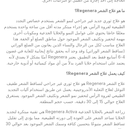
الحاجة إلى أخذ إجازة من العمل أو التزامات أخرى.
ما هو علاج الشعر
Regenera
؟
هو علاج ثوري جديد غير جراحي لنمو الشعر يستخدم خصائص التجدد
الطبيعية لفروة الرأس. هو إجراء مبتكر مدته أقل من ساعة واحدة يستخدم
معلقًا خاصًا يحتوي على عوامل النمو والخلايا الجذعية ومكونات أخرى
مهمة لتحفيز وتكثيف الشعر الموجود حول مناطق الصلع أو الخفة. هذا
العلاج مناسب لكل من الرجال والنساء الذين يعانون من الصلع الوراثي
(تساقط الشعر الوراثي) وقد وجد أنه يحقق نتائج إيجابية للغاية في غضون
4-6 أسابيع فقط بعد التطبيق. يعتبر Regenera آمنًا بشكل لا يصدق لأنه
يعتمد على استخدام خلايا الفرد بدلاً من أي مواد كيميائية أو أدوية خارجية.
كيف يعمل علاج الشعر
Regenera
؟
علاج الشعر Regenera هو علاج ثوري غير جراحي لتساقط الشعر طفيف
التوغل لعلاج الثعلبة الأندروجينية. يعمل عن طريق استخدام آليات التجديد
الطبيعي لفروة الرأس لتحفيز نمو الشعر وتكثيف الشعر الموجود. يستغرق
العلاج حوالي 15 إلى 30 دقيقة، حسب حجم المنطقة.
زراعة الشعر بالخلايا الجذعية Regenera Activa هي تقنية مبتكرة لتجديد
الخلايا تساعد الشعر على العودة إلى دورته الطبيعية. مما يؤدي إلى تقليل
تساقط الشعر متبوعًا بتحسين كثافة وسمك الشعر الموجود بعد حوالي 30