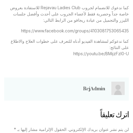
كما ندعوك للانضمام لجروب Rejavau Ladies Club للاستفادة بعروض
خاصة جداً وحصرية فقط لأعضاء الجروب على أحدث وأفضل جلسات
الليزر والتجميل من عيادة ريجافو من الرابط التالي:
https://www.facebook.com/groups/4103081753065435
كما ندعوكم لمشاهدة الفيديو أدناه للتعرف على خطوات العلاج والاطلاع
على النتائج:
https://youtu.be/BMijzFzl0-U
RejAdmin
اترك تعليقاً
لن يتم نشر عنوان بريدك الإلكتروني.
الحقول الإلزامية مشار إليها بـ
*