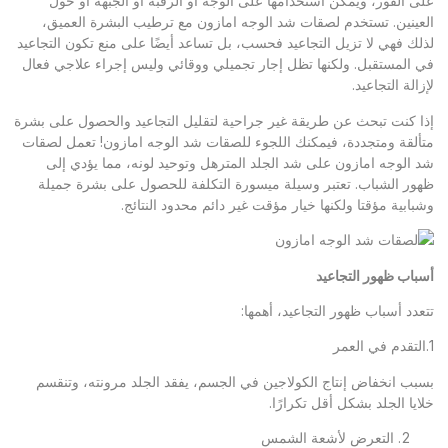
على الفور، ويمكن استخدامها على الوجه أو الرقبة أو الجبهة أو حول
العينين. تستخدم لصقات شد الوجه امازون مع ترطيب البشرة العميق،
لذلك فهي لا تزيل التجاعيد فحسب، بل تساعد أيضًا على منع تكون التجاعيد
في المستقبل. ولكنها تظل إجار تجميلي ووقائي وليس إجراء علاجي فعال
لإزالة التجاعيد.
إذا كنت تبحث عن طريقة غير جراحية لتقليل التجاعيد والحصول على بشرة
متألقة ومتجددة، فيمكنك اللجوء للصقات شد الوجه امازون! تعمل لصقات
شد الوجه امازون على شد الجلد المترهل وتوحيد لونه، مما يؤدي إلى
ظهور الشباب. تعتبر وسيلة ميسورة التكلفة للحصول على بشرة جميلة
وشبابية مؤقتا ولكنها خيار مؤقت غير دائم محدود النتائج.
أسباب ظهور التجاعيد
تتعدد أسباب ظهور التجاعيد، أهمها:
1.التقدم في العمر
بسبب انخفاض إنتاج الكولاجين في الجسم، يفقد الجلد مرونته، وتنقسم
خلايا الجلد بشكل أقل تكرارًا.
التعرض لأشعة الشمس