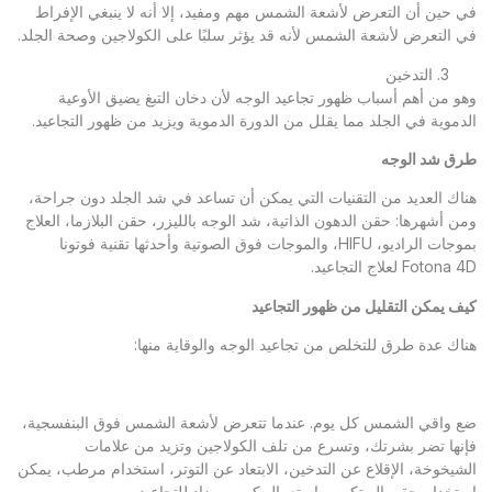
في حين أن التعرض لأشعة الشمس مهم ومفيد، إلا أنه لا ينبغي الإفراط
في التعرض لأشعة الشمس لأنه قد يؤثر سلبًا على الكولاجين وصحة الجلد.
التدخين
وهو من أهم أسباب ظهور تجاعيد الوجه لأن دخان التبغ يضيق الأوعية
الدموية في الجلد مما يقلل من الدورة الدموية ويزيد من ظهور التجاعيد.
طرق شد الوجه
هناك العديد من التقنيات التي يمكن أن تساعد في شد الجلد دون جراحة،
ومن أشهرها: حقن الدهون الذاتية، شد الوجه بالليزر، حقن البلازما، العلاج
بموجات الراديو، HIFU، والموجات فوق الصوتية وأحدثها تقنية فوتونا
Fotona 4D لعلاج التجاعيد.
كيف يمكن التقليل من ظهور التجاعيد
هناك عدة طرق للتخلص من تجاعيد الوجه والوقاية منها:
ضع واقي الشمس كل يوم. عندما تتعرض لأشعة الشمس فوق البنفسجية،
فإنها تضر بشرتك، وتسرع من تلف الكولاجين وتزيد من علامات
الشيخوخة، الإقلاع عن التدخين، الابتعاد عن التوتر، استخدام مرطب، يمكن
استخدام حقن البوتكس واستعمال كريم مضاد للتجاعيد.