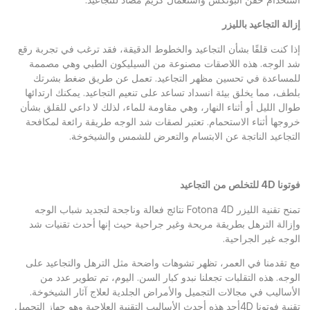
إزالة التجاعيد
بالليز
ر
إذا كنت قلقًا بشأن التجاعيد والخطوط الدقيقة، فقد ترغب في تجربة رقع
شد الوجه. هذه اللاصقات مصنوعة من السيليكون الطبي وهي مصممة
للمساعدة في تحسين مظهر التجاعيد. تعمل عن طريق ضغط بشرتك
بلطف، مما يخلق بيئة انسداد تساعد على تنعيم التجاعيد. يمكنك ارتدائها
طوال الليل أو أثناء النهار، وهي مقاومة للماء، لذلك لا داعي للقلق بشأن
خروجها أثناء الاستحمام. تعتبر لصقات شد الوجه طريقة رائعة لمكافحة
التجاعيد الناتجة عن الابتسام والتعرض للشمس والشيخوخة.
فوتون
ا
4D
للتخلص من
التجاعيد
تمنح تقنية الليزر Fotona 4D نتائج فعالة وناجحة لتجديد شباب الوجه
وإزالة الترهل بطريقة مريحة وغير جراحية حيث إنها أحدث تقنيات شد
الوجه غير الجراحية.
مع تقدمنا ​​في العمر، تظهر تشوهات واضحة مثل الترهل والتجاعيد على
الوجه. هذه التقلبات تجعلنا نبدو كبار السن. اليوم، تم تطوير عدد من
الأساليب في مجالات التجميل والأمراض الجلدية لعلاج آثار الشيخوخة.
تقنية فوتونا 4Dأحد هذه أحدث الأساليب التقنية العلاجية وهو جهاز التجميل