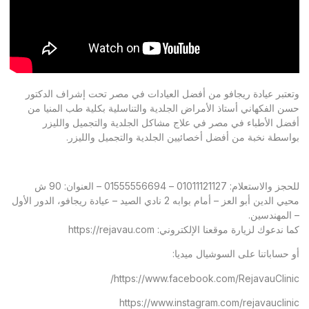
وتعتبر عيادة ريجافو من أفضل العيادات في مصر تحت إشراف الدكتور
حسن الفكهاني أستاذ الأمراض الجلدية والتناسلية بكلية طب المنيا من
أفضل الأطباء في مصر في علاج مشاكل الجلدية والتجميل والليزر
بواسطة نخبة من أفضل أخصائيين الجلدية والتجميل والليزر.
للحجز والاستعلام: 01011121127 – 01555556694 – العنوان: 90 ش
محيي الدين أبو العز – أمام بوابه 2 نادي الصيد – عيادة ريجافو، الدور الأول
– المهندسين.
كما ندعوك لزيارة موقعنا الإلكتروني:
https://rejavau.com
أو حساباتنا على السوشيال ميديا:
https://www.facebook.com/RejavauClinic/
https://www.instagram.com/rejavauclinic