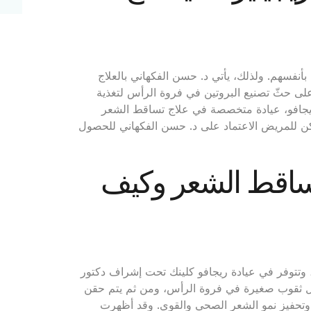
أنفسهم. ولذلك، يأتي د. حسن الفكهاني بالعلاج
على حثّ تصنيع البروتين في فروة الرأس لتغذية
 ريجافو، عيادة متخصصة في علاج تساقط الشعر
كن للمريض الاعتماد على د. حسن الفكهاني للحصول
ج تساقط الشعر وكيف
ر، وتتوفر في عيادة ريجافو كلينك تحت إشراف دكتور
مل ثقوب صغيرة في فروة الرأس، ومن ثم يتم حقن
 وتحفيز نمو الشعر الصحي والقوي. وقد أظهرت