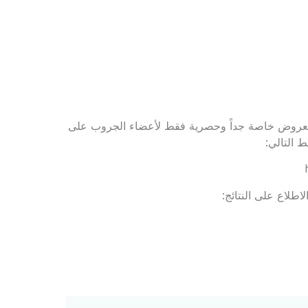
 لجروب Rejavau Ladies Club للاستفادة بعروض خاصة جداً وحصرية فقط لأعضاء الجروب على
 التالي:
اطلاع على النتائج: