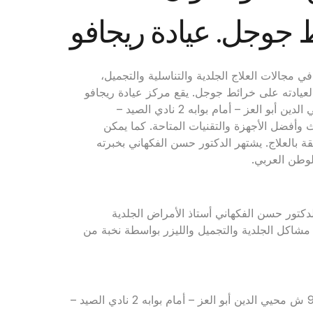
جوجل. عيادة ريجافو
 مجالات العلاج الجلدية والتناسلية والتجميل،
عيادته على خرائط جوجل. يقع مركز عيادة ريجافو
01011121127 – 01555556694 الدور الأول بعنوان 90 ش محيي الدين أبو العز – أمام بوابه 2 نادي الصيد –
وأفضل الأجهزة والتقنيات المتاحة. كما يمكن
بالعلاج. يشتهر الدكتور حسن الفكهاني بخبرته
لوطن العربي.
كتور حسن الفكهاني أستاذ الأمراض الجلدية
مشاكل الجلدية والتجميل والليزر بواسطة نخبة من
للحجز والاستعلام: 01011121127 – 01555556694 – العنوان: 90 ش محيي الدين أبو العز – أمام بوابه 2 نادي الصيد –