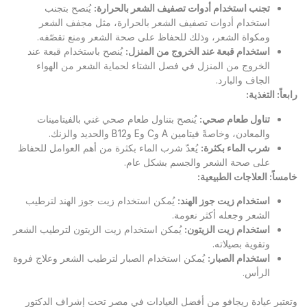
تجنب استخدام أدوات تصفيف الشعر بالحرارة
:
يُنصح بتجنب
استخدام أدوات تصفيف الشعر بالحرارة، مثل مجفف الشعر
ومكواة الشعر، وذلك للحفاظ على صحة الشعر ومنع تقصّفه.
استخدام قبعة عند الخروج من المنزل
:
يُنصح باستخدام قبعة عند
الخروج من المنزل في فصل الشتاء لحماية الشعر من الهواء
الجاف والبارد.
رابعاً: التغذية
:
تناول طعام صحي
:
يُنصح بتناول طعام صحي غني بالفيتامينات
والمعادن، وخاصةً فيتامين A وC وE وB12 والحديد والزنك.
شرب الماء بكثرة
:
يُعدّ شرب الماء بكثرة من أهم العوامل للحفاظ
على صحة الشعر والجسم بشكل عام.
خامساً: العلاجات الطبيعية
:
استخدام زيت جوز الهند
:
يُمكن استخدام زيت جوز الهند لترطيب
الشعر وجعله أكثر نعومة.
استخدام زيت الزيتون
:
يُمكن استخدام زيت الزيتون لترطيب الشعر
وتقوية بصيلاته.
استخدام الصبار
:
يُمكن استخدام الصبار لترطيب الشعر وعلاج فروة
الرأس.
وتعتبر
عيادة ريجافو
من أفضل العيادات في مصر تحت إشراف الدكتور