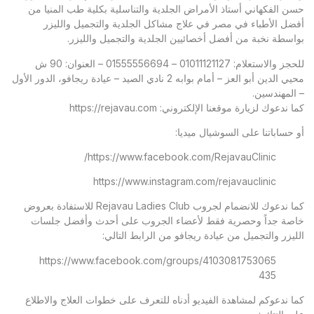
حسن الفكهاني أستاذ الأمراض الجلدية والتناسلية بكلية طب المنيا من
أفضل الأطباء في مصر في علاج مشاكل الجلدية والتجميل والليزر
بواسطة نخبة من أفضل أخصائيين الجلدية والتجميل والليزر.
للحجز والاستعلام: 01011121127 – 01555556694 – العنوان: 90 ش
محيي الدين أبو العز – أمام بوابه 2 نادي الصيد – عيادة ريجافو، الدور الأول
– المهندسين.
كما ندعوك لزيارة موقعنا الإلكتروني:
https://rejavau.com
أو حساباتنا على السوشيال ميديا:
https://www.facebook.com/RejavauClinic/
https://www.instagram.com/rejavauclinic
كما ندعوك للانضمام لجروب Rejavau Ladies Club للاستفادة بعروض
خاصة جداً وحصرية فقط لأعضاء الجروب على أحدث وأفضل جلسات
الليزر والتجميل من عيادة ريجافو من الرابط التالي:
https://www.facebook.com/groups/4103081753065
435
كما ندعوكم لمشاهدة الفيديو أدناه للتعرف على خطوات العلاج والاطلاع