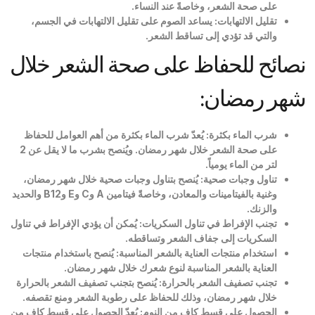
على صحة الشعر، وخاصةً عند النساء
.
تقليل الالتهابات
:
يساعد الصوم على تقليل الالتهابات في الجسم،
والتي قد تؤدي إلى تساقط الشعر
.
نصائح للحفاظ على صحة الشعر خلال
شهر رمضان:
شرب الماء بكثرة
:
يُعدّ شرب الماء بكثرة من أهم العوامل للحفاظ
على صحة الشعر خلال شهر رمضان
.
ويُنصح بشرب ما لا يقل عن 2
لتر من الماء يومياً
.
تناول وجبات صحية
:
يُنصح بتناول وجبات صحية خلال شهر رمضان،
وغنية بالفيتامينات والمعادن، وخاصةً فيتامين
A
و
C
و
E
و
B12
والحديد
والزنك
.
تجنب الإفراط في تناول السكريات
:
يُمكن أن يؤدي الإفراط في تناول
السكريات إلى جفاف الشعر وتساقطه
.
استخدام منتجات العناية بالشعر المناسبة
:
يُنصح باستخدام منتجات
العناية بالشعر المناسبة لنوع شعرك خلال شهر رمضان
.
تجنب تصفيف الشعر بالحرارة
:
يُنصح بتجنب تصفيف الشعر بالحرارة
خلال شهر رمضان، وذلك للحفاظ على رطوبة الشعر ومنع تقصفه
.
الحصول على قسط كافٍ من النوم
:
يُعدّ الحصول على قسط كافٍ من