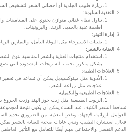
زيارة طبيب الجلدية أو أخصائي الشعر لتشخيص السب
التغذية السليمة
:
تناول نظام غذائي متوازن يحتوي على الفيتامينات وا
أطعمة غنية بالحديد، الزنك، والبروتينات.
إدارة التوتر
:
تقنيات الاسترخاء مثل اليوغا، التأمل، والتمارين الري
العناية بالشعر
:
استخدام منتجات العناية بالشعر المناسبة لنوع الشعر
بشكل متكرر. تجنب التسريحات المشدودة التي تضع 
العلاجات الطبية
:
الأدوية مثل مينوكسيديل يمكن أن تساعد في تحفيز ن
علاجات مثل زراعة الشعر.
العلاجات الطبيعية والتكميلية
:
الزيوت الطبيعية مثل زيت جوز الهند وزيت الخروع 
تساقط الشعر الكثيف عند النساء يمكن أن يكون نتيجة لمجموعة م
العوامل الوراثية، الإجهاد، ونقص التغذية. من الضروري تحديد 
فعال. استشارة الطبيب وتبني عادات صحية للعناية بالشعر يمك
الدعم النفسي والاجتماعي مهم أيضًا للتعامل مع التأثير العاطفي