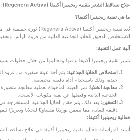
علاج تساقط الشعر بتقنية ريجينيرا أكتيفا
(Regenera Activa):
ما هي تقنية ريجينيرا أكتيفا؟
تُعد تقنية ريجينيرا أكتيفا (iva
الاستخلاص الدقيق للخلايا الجذعية الذاتية من فروة الرأس وتحفيز
آلية عمل التقنية
:
تتميز تقنية ريجينيرا أكتيفا بدقتها وفعاليتها من خلال خطوات بسي
استخلاص الخلايا الجذعية
:
يتم أخذ عينة صغيرة من فروة ال
جيدة، وذلك باستخدام أداة دقيقة مخصصة.
معالجة الخلايا
:
تمر العينة المأخوذة بعملية معالجة متطورة 
الجذعية الذاتية وفصلها عن بقية مكونات الأنسجة.
التحقين
:
بعد ذلك، يتم حقن الخلايا الجذعية المستخرجة في
دقيقة للغاية، مما يضمن توزيعًا متساويًا للخلايا وتعزيزًا لنم
فعالية ريجينيرا أكتيفا
:
أثبتت الدراسات فعالية تقنية ريجينيرا أكتيفا في علاج تساقط الشع