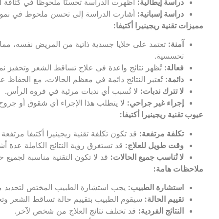
دراسة إيطالية
:
أظهرت الدراسة تحسنًا ملحوظًا في كثافة الشعر لدى 70٪ من المرضى بعد عا
دراسة إسبانية
:
أشارت الدراسة إلى تحسن ملحوظ في نمو الشعر لدى 85٪ من المرضى بع
مميزات تقنية ريجينيرا أكتيفا
:
آمنة
:
تعتمد على خلايا جسدية ذاتية من المريض نفسه، م
تحسسية.
فعالة
:
تُظهر نتائج واعدة في علاج تساقط الشعر وتحفيز نمو
دائمة
:
تُعتبر النتائج دائمة في معظم الحالات، مع الحفاظ ع
لا تترك ندبات
:
لا تُسبب أي ندبات مرئية في فروة الرأس.
إجراء غير جراحي
:
لا يتطلب هذا الإجراء أي شقوق أو جروح، 
عيوب تقنية ريجينيرا أكتيفا
:
تكلفة مرتفعة
:
قد تكون تكلفة تقنية ريجينيرا أكتيفا مرتفعة
وقت طويل للعلاج
:
قد تستغرق رؤية النتائج الكاملة عدة أش
لا تُناسب جميع الحالات
:
قد لا تكون التقنية مناسبة لجميع ح
ملاحظات هامة
:
استشارة الطبيب
:
يجب استشارة الطبيب المختص لتحديد ما إذ
تقييم الحالة
:
سيقوم الطبيب بتقييم حالة تساقط الشعر وتحدي
النتائج الفردية
:
قد تختلف نتائج العلاج من شخص لآخر.